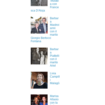
Teulad
a con
France
sca D'Aloja
Barbar
a
Mastroi
anni
con il
marito
Giorgio Bertocci
Fontana
Barbar
a
Piattelli
con il
marito
Ariel
Livia
Campill
i
Malagò
Marisa
Allasio
con la