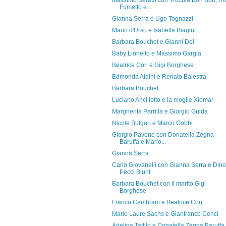
Massimo Serato con Trucula Bon Bon, R
Fumetto e...
Gianna Serra e Ugo Tognazzi
Mario d'Urso e Isabella Biagini
Barbara Bouchet e Gianni Dei
Baby Lionello e Massimo Gargia
Beatrice Cori e Gigi Borghese
Edmonda Aldini e Renato Balestra
Barbara Bouchet
Luciano Ancillotto e la moglie Xiomar
Margherita Parrilla e Giorgio Guida
Nicole Bulgari e Marco Gobbi
Giorgio Pavone con Donatella Zegna
Baruffa e Mario...
Gianna Serra
Carlo Giovanelli con Gianna Serra e Dino
Pecci Blunt
Barbara Bouchet con il marito Gigi
Borghese
Franco Cembram e Beatrice Cori
Marie Laure Sachs e Gianfranco Cenci
Adelina Tattilo e Donatella Zegna Baruffa