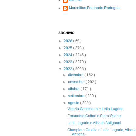
Alm-Ohi
Marcellino Fernando Radogna
ARCHIVIO
►
2026
( 60 )
►
2025
( 370 )
►
2024
( 2246 )
►
2023
( 3279 )
▼
2022
( 3003 )
►
dicembre
( 162 )
►
novembre
( 202 )
►
ottobre
( 171 )
►
settembre
( 230 )
▼
agosto
( 298 )
Vittorio Gassmann e Lelio Lagorio
Emanuele Golino e Piero Ottone
Lelio Lagorio e Alberto Antignani
Giampiero Orsello e Lelio Lagorio, Albert
Antigna...