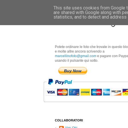
This site uses cookies from Google to
are shared with Google along with pe
Marcellino Radogna 
statistics, and to detect and address
Potete ordinare le foto che trovate in questo bl
e molte altre ancora scrivendo a
marcellinofoto@gmail.com
e pagare con Paypa
usando il pulsante qui sotto.
Buy Now
COLLABORATORI