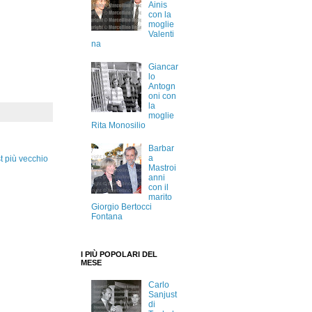
Ainis
con la
moglie
Valenti
na
Giancar
lo
Antogn
oni con
la
moglie
Rita Monosilio
Barbar
a
t più vecchio
Mastroi
anni
con il
marito
Giorgio Bertocci
Fontana
I PIÙ POPOLARI DEL
MESE
Carlo
Sanjust
di