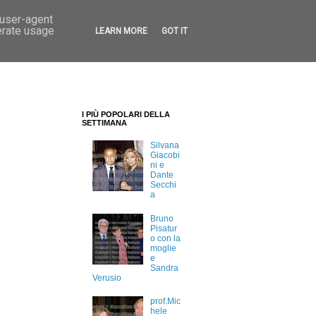
 user-agent
erate usage
LEARN MORE
GOT IT
I PIÙ POPOLARI DELLA
SETTIMANA
Silvana
Giacobi
ni e
Dante
Secchi
a
Bruno
Pisatur
o con la
moglie
e
Sandra
Verusio
prof.Mic
hele