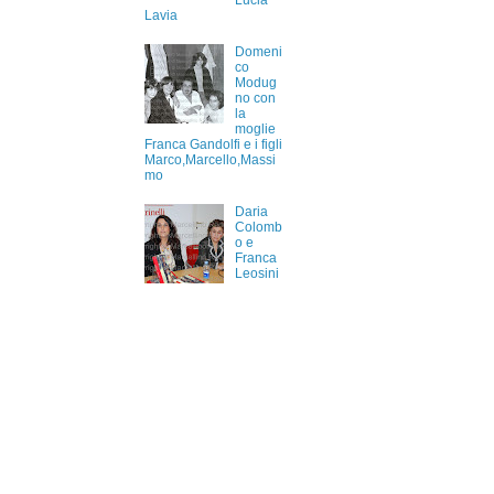
Lucia
Lavia
Domeni
co
Modug
no con
la
moglie
Franca Gandolfi e i figli
Marco,Marcello,Massi
mo
Daria
Colomb
o e
Franca
Leosini