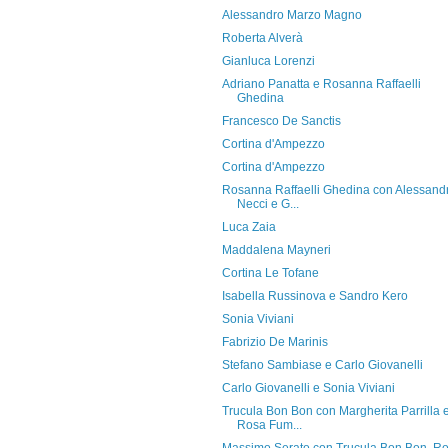
Alessandro Marzo Magno
Roberta Alverà
Gianluca Lorenzi
Adriano Panatta e Rosanna Raffaelli
Ghedina
Francesco De Sanctis
Cortina d'Ampezzo
Cortina d'Ampezzo
Rosanna Raffaelli Ghedina con Alessand
Necci e G...
Luca Zaia
Maddalena Mayneri
Cortina Le Tofane
Isabella Russinova e Sandro Kero
Sonia Viviani
Fabrizio De Marinis
Stefano Sambiase e Carlo Giovanelli
Carlo Giovanelli e Sonia Viviani
Trucula Bon Bon con Margherita Parrilla 
Rosa Fum...