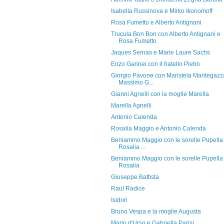
Isabella Russinova e Mirko Ikonomoff
Rosa Fumetto e Alberto Antignani
Trucula Bon Bon con Alberto Antignani e
Rosa Fumetto
Jaques Sernas e Marie Laure Sachs
Enzo Garinei con il fratello Pietro
Giorgio Pavone con Maristela Mantegazz
Massimo G...
Gianni Agnelli con la moglie Marella
Marella Agnelli
Antonio Calenda
Rosalia Maggio e Antonio Calenda
Beniamino Maggio con le sorelle Pupella
Rosalia ...
Beniamino Maggio con le sorelle Pupella
Rosalia
Giuseppe Battista
Raul Radice
Isidori
Bruno Vespa e la moglie Augusta
Mario d'Urso e Gabriella Parisi