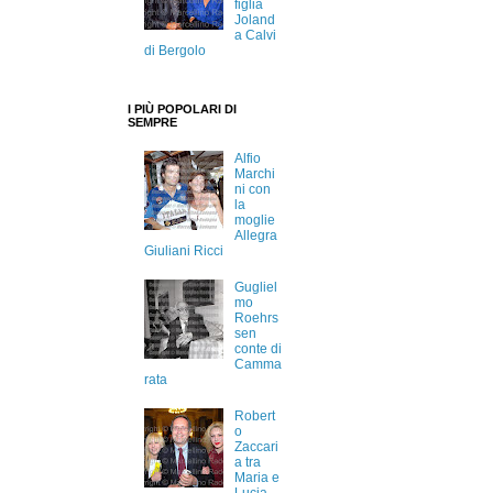
figlia
Joland
a Calvi
di Bergolo
I PIÙ POPOLARI DI
SEMPRE
Alfio
Marchi
ni con
la
moglie
Allegra
Giuliani Ricci
Gugliel
mo
Roehrs
sen
conte di
Camma
rata
Robert
o
Zaccari
a tra
Maria e