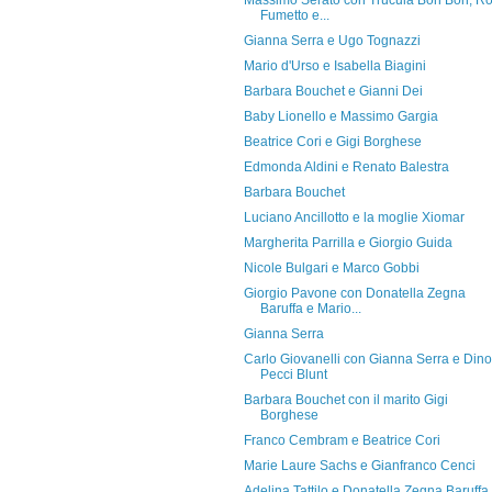
Massimo Serato con Trucula Bon Bon, R
Fumetto e...
Gianna Serra e Ugo Tognazzi
Mario d'Urso e Isabella Biagini
Barbara Bouchet e Gianni Dei
Baby Lionello e Massimo Gargia
Beatrice Cori e Gigi Borghese
Edmonda Aldini e Renato Balestra
Barbara Bouchet
Luciano Ancillotto e la moglie Xiomar
Margherita Parrilla e Giorgio Guida
Nicole Bulgari e Marco Gobbi
Giorgio Pavone con Donatella Zegna
Baruffa e Mario...
Gianna Serra
Carlo Giovanelli con Gianna Serra e Dino
Pecci Blunt
Barbara Bouchet con il marito Gigi
Borghese
Franco Cembram e Beatrice Cori
Marie Laure Sachs e Gianfranco Cenci
Adelina Tattilo e Donatella Zegna Baruffa