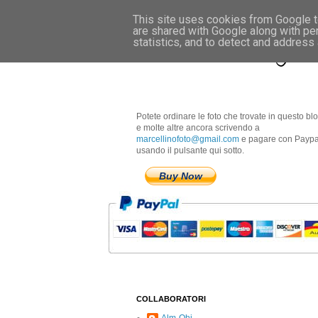
This site uses cookies from Google to
are shared with Google along with pe
Marcellino Radogna 
statistics, and to detect and address
Potete ordinare le foto che trovate in questo bl
e molte altre ancora scrivendo a
marcellinofoto@gmail.com
e pagare con Paypa
usando il pulsante qui sotto.
Buy Now
COLLABORATORI