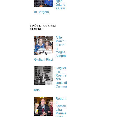
figlia
Joland
a Calvi
di Bergolo
I PIÙ POPOLARI DI
SEMPRE
Alfio
Marchi
ni con
la
moglie
Allegra
Giuliani Ricci
Gugliel
mo
Roehrs
sen
conte di
Camma
rata
Robert
o
Zaccari
a tra
Maria e