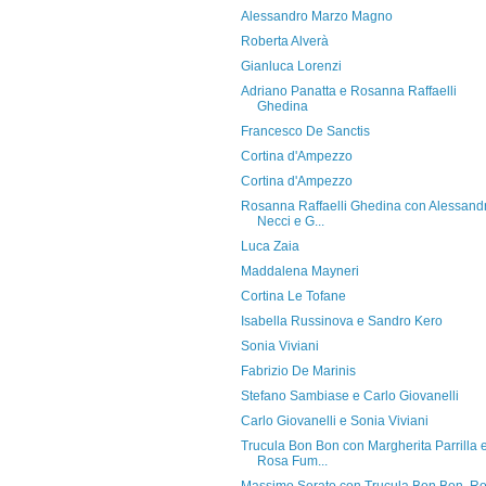
Alessandro Marzo Magno
Roberta Alverà
Gianluca Lorenzi
Adriano Panatta e Rosanna Raffaelli
Ghedina
Francesco De Sanctis
Cortina d'Ampezzo
Cortina d'Ampezzo
Rosanna Raffaelli Ghedina con Alessand
Necci e G...
Luca Zaia
Maddalena Mayneri
Cortina Le Tofane
Isabella Russinova e Sandro Kero
Sonia Viviani
Fabrizio De Marinis
Stefano Sambiase e Carlo Giovanelli
Carlo Giovanelli e Sonia Viviani
Trucula Bon Bon con Margherita Parrilla 
Rosa Fum...