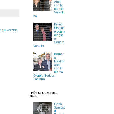
Ainis
con la
moglie
Valenti
na
Bruno
Pisatur
t più vecchio
o con la
moglie
e
Sandra
Verusio
Barbar
a
Mastroi
anni
con il
marito
Giorgio Bertocci
Fontana
I PIÙ POPOLARI DEL
MESE
Carlo
Sanjust
di