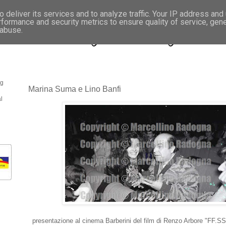
 deliver its services and to analyze traffic. Your IP address and
rformance and security metrics to ensure quality of service, gen
- Fotonotizie per la stampa
 abuse.
og
Marina Suma e Lino Banfi
l
presentazione al cinema Barberini del film di Renzo Arbore "FF.SS