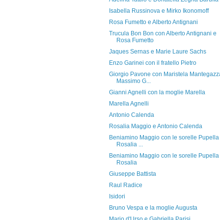
Isabella Russinova e Mirko Ikonomoff
Rosa Fumetto e Alberto Antignani
Trucula Bon Bon con Alberto Antignani e
Rosa Fumetto
Jaques Sernas e Marie Laure Sachs
Enzo Garinei con il fratello Pietro
Giorgio Pavone con Maristela Mantegazz
Massimo G...
Gianni Agnelli con la moglie Marella
Marella Agnelli
Antonio Calenda
Rosalia Maggio e Antonio Calenda
Beniamino Maggio con le sorelle Pupella
Rosalia ...
Beniamino Maggio con le sorelle Pupella
Rosalia
Giuseppe Battista
Raul Radice
Isidori
Bruno Vespa e la moglie Augusta
Mario d'Urso e Gabriella Parisi