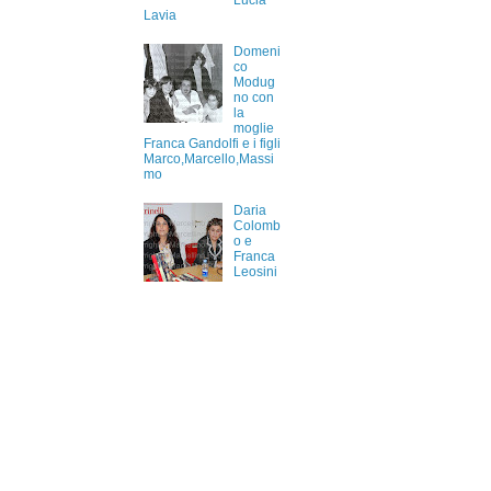
Lucia
Lavia
Domeni
co
Modug
no con
la
moglie
Franca Gandolfi e i figli
Marco,Marcello,Massi
mo
Daria
Colomb
o e
Franca
Leosini