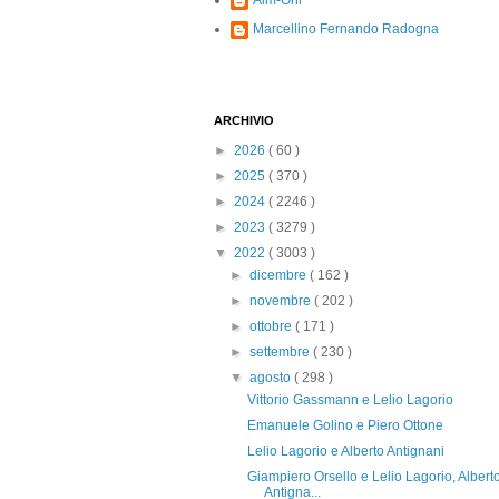
Alm-Ohi
Marcellino Fernando Radogna
ARCHIVIO
►
2026
( 60 )
►
2025
( 370 )
►
2024
( 2246 )
►
2023
( 3279 )
▼
2022
( 3003 )
►
dicembre
( 162 )
►
novembre
( 202 )
►
ottobre
( 171 )
►
settembre
( 230 )
▼
agosto
( 298 )
Vittorio Gassmann e Lelio Lagorio
Emanuele Golino e Piero Ottone
Lelio Lagorio e Alberto Antignani
Giampiero Orsello e Lelio Lagorio, Albert
Antigna...