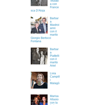
Teulad
a con
France
sca D'Aloja
Barbar
a
Mastroi
anni
con il
marito
Giorgio Bertocci
Fontana
Barbar
a
Piattelli
con il
marito
Ariel
Livia
Campill
i
Malagò
Marisa
Allasio
con la