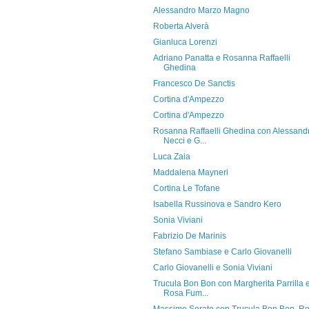
Alessandro Marzo Magno
Roberta Alverà
Gianluca Lorenzi
Adriano Panatta e Rosanna Raffaelli
Ghedina
Francesco De Sanctis
Cortina d'Ampezzo
Cortina d'Ampezzo
Rosanna Raffaelli Ghedina con Alessand
Necci e G...
Luca Zaia
Maddalena Mayneri
Cortina Le Tofane
Isabella Russinova e Sandro Kero
Sonia Viviani
Fabrizio De Marinis
Stefano Sambiase e Carlo Giovanelli
Carlo Giovanelli e Sonia Viviani
Trucula Bon Bon con Margherita Parrilla 
Rosa Fum...