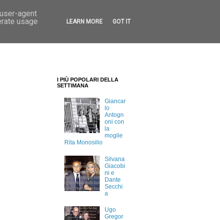
 user-agent
erate usage
LEARN MORE
GOT IT
I PIÙ POPOLARI DELLA
SETTIMANA
Giancar
lo
Antogn
oni con
la
moglie
Rita Monosilio
Silvana
Giacobi
ni e
Dante
Secchi
a
Ugo
Gregor