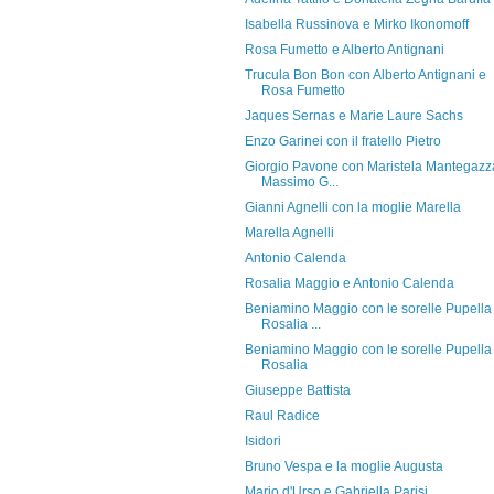
Isabella Russinova e Mirko Ikonomoff
Rosa Fumetto e Alberto Antignani
Trucula Bon Bon con Alberto Antignani e
Rosa Fumetto
Jaques Sernas e Marie Laure Sachs
Enzo Garinei con il fratello Pietro
Giorgio Pavone con Maristela Mantegazz
Massimo G...
Gianni Agnelli con la moglie Marella
Marella Agnelli
Antonio Calenda
Rosalia Maggio e Antonio Calenda
Beniamino Maggio con le sorelle Pupella
Rosalia ...
Beniamino Maggio con le sorelle Pupella
Rosalia
Giuseppe Battista
Raul Radice
Isidori
Bruno Vespa e la moglie Augusta
Mario d'Urso e Gabriella Parisi