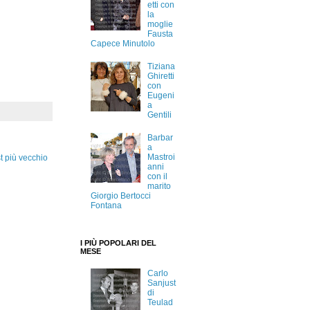
etti con
la
moglie
Fausta
Capece Minutolo
Tiziana
Ghiretti
con
Eugeni
a
Gentili
Barbar
a
Mastroi
t più vecchio
anni
con il
marito
Giorgio Bertocci
Fontana
I PIÙ POPOLARI DEL
MESE
Carlo
Sanjust
di
Teulad