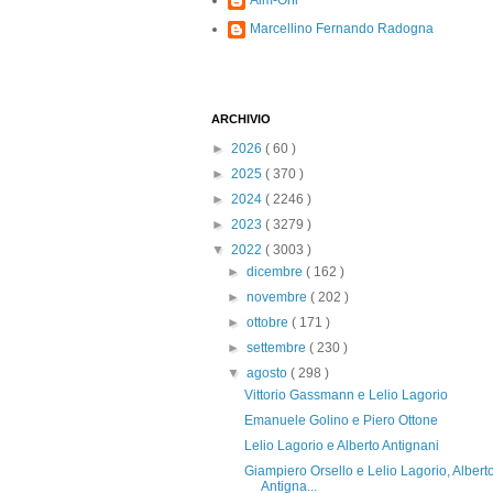
Alm-Ohi
Marcellino Fernando Radogna
ARCHIVIO
►
2026
( 60 )
►
2025
( 370 )
►
2024
( 2246 )
►
2023
( 3279 )
▼
2022
( 3003 )
►
dicembre
( 162 )
►
novembre
( 202 )
►
ottobre
( 171 )
►
settembre
( 230 )
▼
agosto
( 298 )
Vittorio Gassmann e Lelio Lagorio
Emanuele Golino e Piero Ottone
Lelio Lagorio e Alberto Antignani
Giampiero Orsello e Lelio Lagorio, Albert
Antigna...