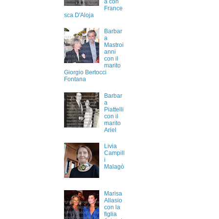
a con
France
sca D'Aloja
Barbar
a
Mastroi
anni
con il
marito
Giorgio Bertocci
Fontana
Barbar
a
Piattelli
con il
marito
Ariel
Livia
Campill
i
Malagò
Marisa
Allasio
con la
figlia