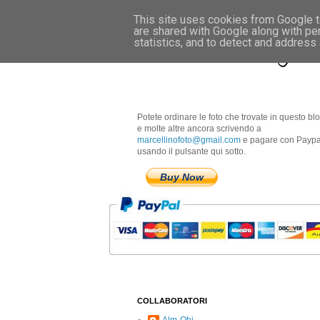
This site uses cookies from Google to
are shared with Google along with pe
Marcellino Radogna 
statistics, and to detect and address
Potete ordinare le foto che trovate in questo bl
e molte altre ancora scrivendo a
marcellinofoto@gmail.com
e pagare con Paypa
usando il pulsante qui sotto.
Buy Now
COLLABORATORI