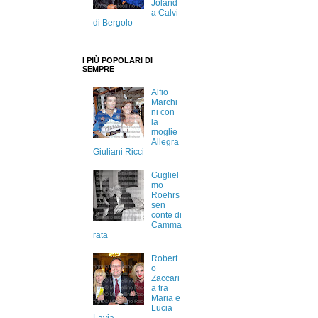
Joland
a Calvi
di Bergolo
I PIÙ POPOLARI DI
SEMPRE
Alfio
Marchi
ni con
la
moglie
Allegra
Giuliani Ricci
Gugliel
mo
Roehrs
sen
conte di
Camma
rata
Robert
o
Zaccari
a tra
Maria e
Lucia