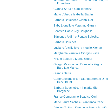
Massimo Serato con Trucula Bon Bon, R
Fumetto e...
Gianna Serra e Ugo Tognazzi
Mario d'Urso e Isabella Biagini
Barbara Bouchet e Gianni Dei
Baby Lionello e Massimo Gargia
Beatrice Cori e Gigi Borghese
Edmonda Aldini e Renato Balestra
Barbara Bouchet
Luciano Ancillotto e la moglie Xiomar
Margherita Parrilla e Giorgio Guida
Nicole Bulgari e Marco Gobbi
Giorgio Pavone con Donatella Zegna
Baruffa e Mario...
Gianna Serra
Carlo Giovanelli con Gianna Serra e Dino
Pecci Blunt
Barbara Bouchet con il marito Gigi
Borghese
Franco Cembram e Beatrice Cori
Marie Laure Sachs e Gianfranco Cenci
Adelina Tattilo e Donatella Zegna Baruffa