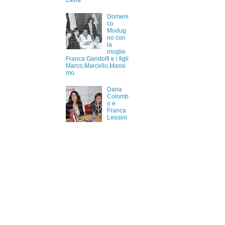
Lavia
Domeni
co
Modug
no con
la
moglie
Franca Gandolfi e i figli
Marco,Marcello,Massi
mo
Daria
Colomb
o e
Franca
Leosini