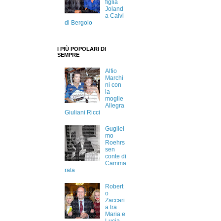
figlia
Joland
a Calvi
di Bergolo
I PIÙ POPOLARI DI
SEMPRE
Alfio
Marchi
ni con
la
moglie
Allegra
Giuliani Ricci
Gugliel
mo
Roehrs
sen
conte di
Camma
rata
Robert
o
Zaccari
a tra
Maria e