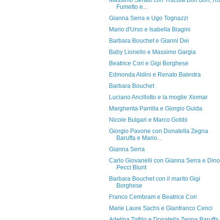
Massimo Serato con Trucula Bon Bon, R
Fumetto e...
Gianna Serra e Ugo Tognazzi
Mario d'Urso e Isabella Biagini
Barbara Bouchet e Gianni Dei
Baby Lionello e Massimo Gargia
Beatrice Cori e Gigi Borghese
Edmonda Aldini e Renato Balestra
Barbara Bouchet
Luciano Ancillotto e la moglie Xiomar
Margherita Parrilla e Giorgio Guida
Nicole Bulgari e Marco Gobbi
Giorgio Pavone con Donatella Zegna
Baruffa e Mario...
Gianna Serra
Carlo Giovanelli con Gianna Serra e Dino
Pecci Blunt
Barbara Bouchet con il marito Gigi
Borghese
Franco Cembram e Beatrice Cori
Marie Laure Sachs e Gianfranco Cenci
Adelina Tattilo e Donatella Zegna Baruffa