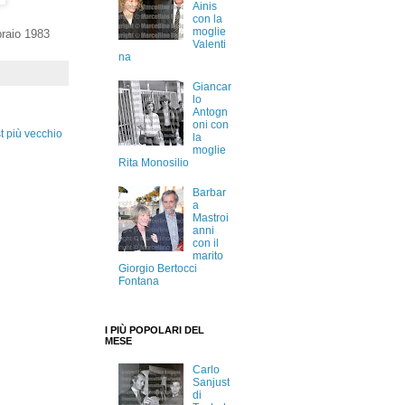
Ainis
con la
moglie
raio 1983
Valenti
na
Giancar
lo
Antogn
oni con
t più vecchio
la
moglie
Rita Monosilio
Barbar
a
Mastroi
anni
con il
marito
Giorgio Bertocci
Fontana
I PIÙ POPOLARI DEL
MESE
Carlo
Sanjust
di