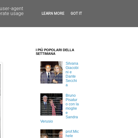
 user-agent
erate usage
LEARN MORE
GOT IT
I PIÙ POPOLARI DELLA
SETTIMANA
Silvana
Giacobi
ni e
Dante
Secchi
a
Bruno
Pisatur
o con la
moglie
e
Sandra
Verusio
prof.Mic
hele