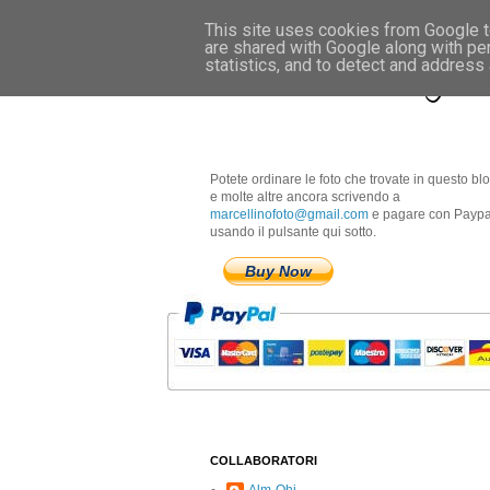
This site uses cookies from Google to
are shared with Google along with pe
Marcellino Radogna 
statistics, and to detect and address
Potete ordinare le foto che trovate in questo bl
e molte altre ancora scrivendo a
marcellinofoto@gmail.com
e pagare con Paypa
usando il pulsante qui sotto.
Buy Now
COLLABORATORI