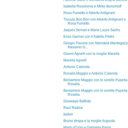
Isabella Russinova e Mirko Ikonomoff
Rosa Fumetto e Alberto Antignani
Trucula Bon Bon con Alberto Antignani e
Rosa Fumetto
Jaques Sernas e Marie Laure Sachs
Enzo Garinei con il fratello Pietro
Giorgio Pavone con Maristela Mantegazz
Massimo G...
Gianni Agnelli con la moglie Marella
Marella Agnelli
Antonio Calenda
Rosalia Maggio e Antonio Calenda
Beniamino Maggio con le sorelle Pupella
Rosalia ...
Beniamino Maggio con le sorelle Pupella
Rosalia
Giuseppe Battista
Raul Radice
Isidori
Bruno Vespa e la moglie Augusta
Mario d'Urso e Gabriella Parisi