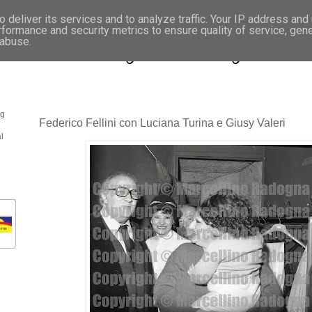
 deliver its services and to analyze traffic. Your IP address and
rformance and security metrics to ensure quality of service, gen
- Fotonotizie per la stampa
 abuse.
og
Federico Fellini con Luciana Turina e Giusy Valeri
l