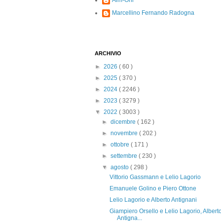
Alm-Ohi
Marcellino Fernando Radogna
ARCHIVIO
►
2026
( 60 )
►
2025
( 370 )
►
2024
( 2246 )
►
2023
( 3279 )
▼
2022
( 3003 )
►
dicembre
( 162 )
►
novembre
( 202 )
►
ottobre
( 171 )
►
settembre
( 230 )
▼
agosto
( 298 )
Vittorio Gassmann e Lelio Lagorio
Emanuele Golino e Piero Ottone
Lelio Lagorio e Alberto Antignani
Giampiero Orsello e Lelio Lagorio, Albert
Antigna...