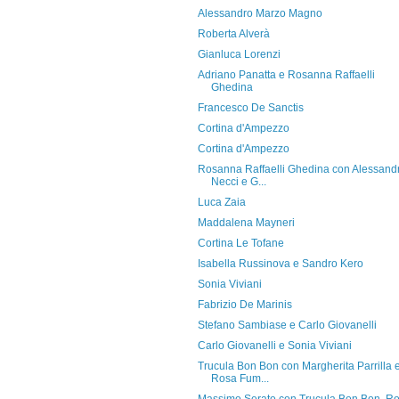
Alessandro Marzo Magno
Roberta Alverà
Gianluca Lorenzi
Adriano Panatta e Rosanna Raffaelli
Ghedina
Francesco De Sanctis
Cortina d'Ampezzo
Cortina d'Ampezzo
Rosanna Raffaelli Ghedina con Alessand
Necci e G...
Luca Zaia
Maddalena Mayneri
Cortina Le Tofane
Isabella Russinova e Sandro Kero
Sonia Viviani
Fabrizio De Marinis
Stefano Sambiase e Carlo Giovanelli
Carlo Giovanelli e Sonia Viviani
Trucula Bon Bon con Margherita Parrilla 
Rosa Fum...