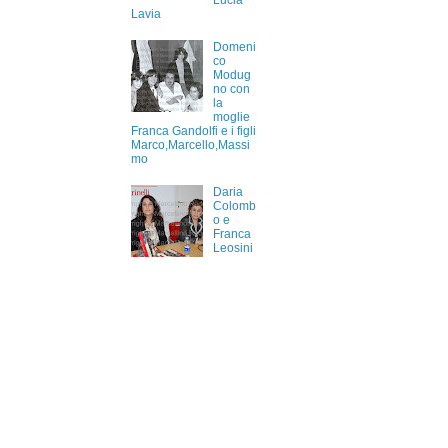
Lucia
Lavia
Domeni
co
Modug
no con
la
moglie
Franca Gandolfi e i figli
Marco,Marcello,Massi
mo
Daria
Colomb
o e
Franca
Leosini