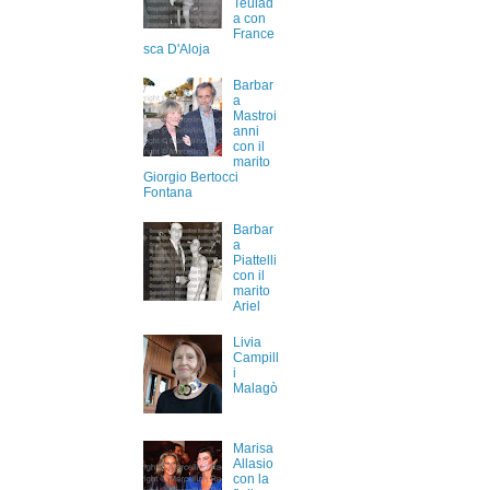
Teulad
a con
France
sca D'Aloja
Barbar
a
Mastroi
anni
con il
marito
Giorgio Bertocci
Fontana
Barbar
a
Piattelli
con il
marito
Ariel
Livia
Campill
i
Malagò
Marisa
Allasio
con la