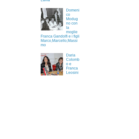
Lavia
Domeni
co
Modug
no con
la
moglie
Franca Gandolfi e i figli
Marco,Marcello,Massi
mo
Daria
Colomb
o e
Franca
Leosini