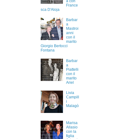
a con
France
sca D'Aloja
Barbar
a
Mastroi
anni
con il
marito
Giorgio Bertocci
Fontana
Barbar
a
Piattelli
con il
marito
Ariel
Livia
Campill
i
Malagò
Marisa
Allasio
con la
figlia