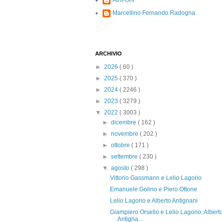
Alm-Ohi
Marcellino Fernando Radogna
ARCHIVIO
►
2026
( 60 )
►
2025
( 370 )
►
2024
( 2246 )
►
2023
( 3279 )
▼
2022
( 3003 )
►
dicembre
( 162 )
►
novembre
( 202 )
►
ottobre
( 171 )
►
settembre
( 230 )
▼
agosto
( 298 )
Vittorio Gassmann e Lelio Lagorio
Emanuele Golino e Piero Ottone
Lelio Lagorio e Alberto Antignani
Giampiero Orsello e Lelio Lagorio, Albert
Antigna...