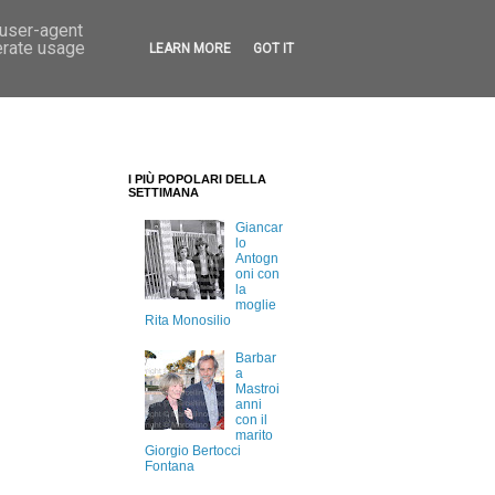
 user-agent
erate usage
LEARN MORE
GOT IT
I PIÙ POPOLARI DELLA
SETTIMANA
Giancar
lo
Antogn
oni con
la
moglie
Rita Monosilio
Barbar
a
Mastroi
anni
con il
marito
Giorgio Bertocci
Fontana