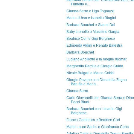
Massimo Serato con Trucula Bon Bon, R
Fumetto e...
Gianna Serra e Ugo Tognazzi
Mario d'Urso e Isabella Biagini
Barbara Bouchet e Gianni Dei
Baby Lionello e Massimo Gargia
Beatrice Cori e Gigi Borghese
Edmonda Aldini e Renato Balestra
Barbara Bouchet
Luciano Ancillotto e la moglie Xiomar
Margherita Parrilla e Giorgio Guida
Nicole Bulgari e Marco Gobbi
Giorgio Pavone con Donatella Zegna
Baruffa e Mario...
Gianna Serra
Carlo Giovanelli con Gianna Serra e Dino
Pecci Blunt
Barbara Bouchet con il marito Gigi
Borghese
Franco Cembram e Beatrice Cori
Marie Laure Sachs e Gianfranco Cenci
Adelina Tattilo e Donatella Zegna Baruffa