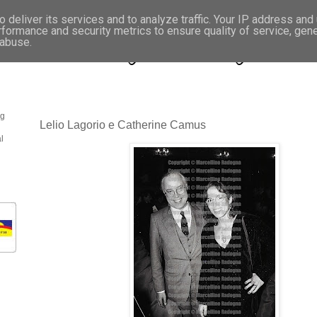
 deliver its services and to analyze traffic. Your IP address and
rformance and security metrics to ensure quality of service, gen
- Fotonotizie per la stampa
 abuse.
og
Lelio Lagorio e Catherine Camus
l