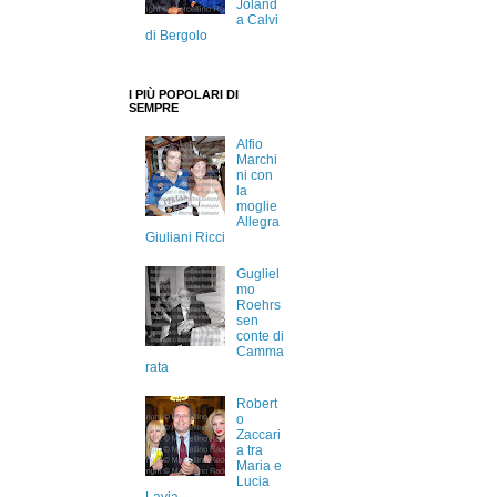
Joland
a Calvi
di Bergolo
I PIÙ POPOLARI DI
SEMPRE
Alfio
Marchi
ni con
la
moglie
Allegra
Giuliani Ricci
Gugliel
mo
Roehrs
sen
conte di
Camma
rata
Robert
o
Zaccari
a tra
Maria e
Lucia