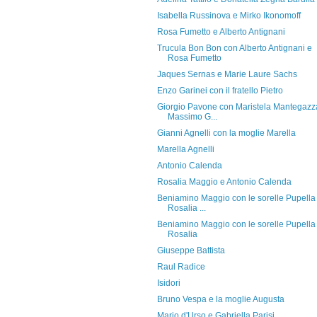
Isabella Russinova e Mirko Ikonomoff
Rosa Fumetto e Alberto Antignani
Trucula Bon Bon con Alberto Antignani e
Rosa Fumetto
Jaques Sernas e Marie Laure Sachs
Enzo Garinei con il fratello Pietro
Giorgio Pavone con Maristela Mantegazz
Massimo G...
Gianni Agnelli con la moglie Marella
Marella Agnelli
Antonio Calenda
Rosalia Maggio e Antonio Calenda
Beniamino Maggio con le sorelle Pupella
Rosalia ...
Beniamino Maggio con le sorelle Pupella
Rosalia
Giuseppe Battista
Raul Radice
Isidori
Bruno Vespa e la moglie Augusta
Mario d'Urso e Gabriella Parisi