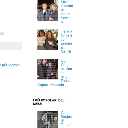
Silvana
Giacobi
ni e
Dante
Secchi
a
Tiziana
983
Ghiretti
con
Eugeni
a
Gentili
Ugo
Gregor
t più vecchio
etti con
la
moglie
Fausta
Capece Minutolo
I PIÙ POPOLARI DEL
MESE
Carlo
Sanjust
di
Teulad