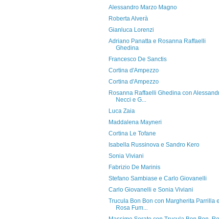
Alessandro Marzo Magno
Roberta Alverà
Gianluca Lorenzi
Adriano Panatta e Rosanna Raffaelli
Ghedina
Francesco De Sanctis
Cortina d'Ampezzo
Cortina d'Ampezzo
Rosanna Raffaelli Ghedina con Alessand
Necci e G...
Luca Zaia
Maddalena Mayneri
Cortina Le Tofane
Isabella Russinova e Sandro Kero
Sonia Viviani
Fabrizio De Marinis
Stefano Sambiase e Carlo Giovanelli
Carlo Giovanelli e Sonia Viviani
Trucula Bon Bon con Margherita Parrilla 
Rosa Fum...