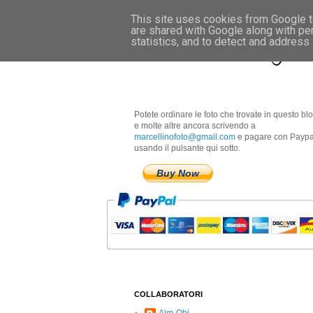
This site uses cookies from Google to
are shared with Google along with pe
Marcellino Radogna 
statistics, and to detect and address
Potete ordinare le foto che trovate in questo bl
e molte altre ancora scrivendo a
marcellinofoto@gmail.com
e pagare con Paypa
usando il pulsante qui sotto.
Buy Now
COLLABORATORI