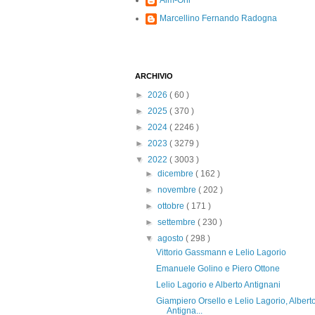
Alm-Ohi
Marcellino Fernando Radogna
ARCHIVIO
►
2026
( 60 )
►
2025
( 370 )
►
2024
( 2246 )
►
2023
( 3279 )
▼
2022
( 3003 )
►
dicembre
( 162 )
►
novembre
( 202 )
►
ottobre
( 171 )
►
settembre
( 230 )
▼
agosto
( 298 )
Vittorio Gassmann e Lelio Lagorio
Emanuele Golino e Piero Ottone
Lelio Lagorio e Alberto Antignani
Giampiero Orsello e Lelio Lagorio, Albert
Antigna...