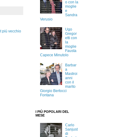
o con la
moglie
e
Sandra
Verusio
Ugo
t più vecchio
Gregor
etti con
la
moglie
Fausta
Capece Minutolo
Barbar
a
Mastroi
anni
con il
marito
Giorgio Bertocci
Fontana
I PIÙ POPOLARI DEL
MESE
Carlo
Sanjust
di