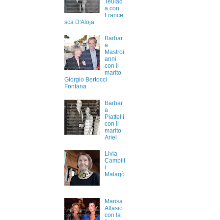
Teulad
a con
France
sca D'Aloja
Barbar
a
Mastroi
anni
con il
marito
Giorgio Bertocci
Fontana
Barbar
a
Piattelli
con il
marito
Ariel
Livia
Campill
i
Malagò
Marisa
Allasio
con la