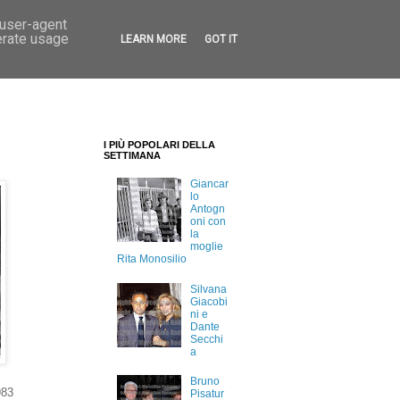
 user-agent
erate usage
LEARN MORE
GOT IT
I PIÙ POPOLARI DELLA
SETTIMANA
Giancar
lo
Antogn
oni con
la
moglie
Rita Monosilio
Silvana
Giacobi
ni e
Dante
Secchi
a
Bruno
983
Pisatur