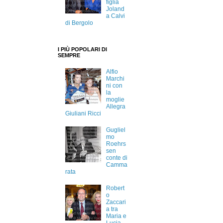
figlia
Joland
a Calvi
di Bergolo
I PIÙ POPOLARI DI
SEMPRE
Alfio
Marchi
ni con
la
moglie
Allegra
Giuliani Ricci
Gugliel
mo
Roehrs
sen
conte di
Camma
rata
Robert
o
Zaccari
a tra
Maria e