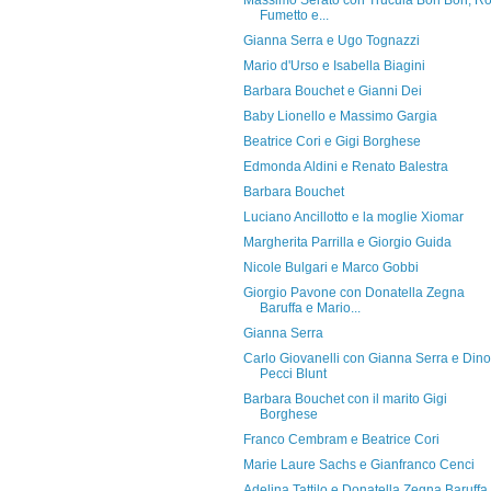
Massimo Serato con Trucula Bon Bon, R
Fumetto e...
Gianna Serra e Ugo Tognazzi
Mario d'Urso e Isabella Biagini
Barbara Bouchet e Gianni Dei
Baby Lionello e Massimo Gargia
Beatrice Cori e Gigi Borghese
Edmonda Aldini e Renato Balestra
Barbara Bouchet
Luciano Ancillotto e la moglie Xiomar
Margherita Parrilla e Giorgio Guida
Nicole Bulgari e Marco Gobbi
Giorgio Pavone con Donatella Zegna
Baruffa e Mario...
Gianna Serra
Carlo Giovanelli con Gianna Serra e Dino
Pecci Blunt
Barbara Bouchet con il marito Gigi
Borghese
Franco Cembram e Beatrice Cori
Marie Laure Sachs e Gianfranco Cenci
Adelina Tattilo e Donatella Zegna Baruffa