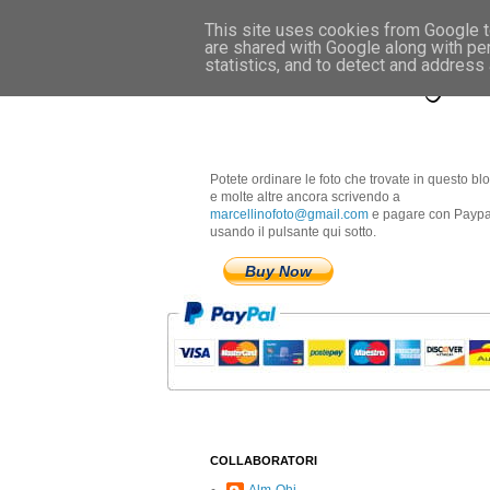
This site uses cookies from Google to
are shared with Google along with pe
Marcellino Radogna 
statistics, and to detect and address
Potete ordinare le foto che trovate in questo bl
e molte altre ancora scrivendo a
marcellinofoto@gmail.com
e pagare con Paypa
usando il pulsante qui sotto.
Buy Now
COLLABORATORI