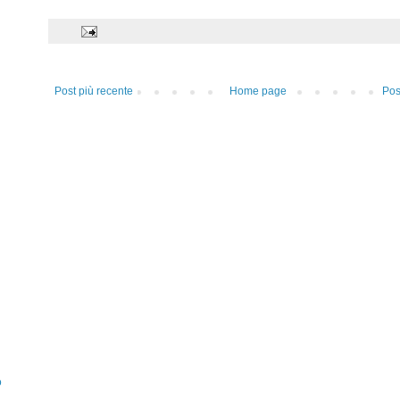
Post più recente
Home page
Pos
o