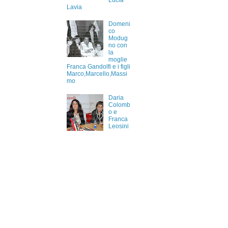
Lucia
Lavia
Domeni
co
Modug
no con
la
moglie
Franca Gandolfi e i figli
Marco,Marcello,Massi
mo
Daria
Colomb
o e
Franca
Leosini