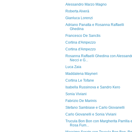
Alessandro Marzo Magno
Roberta Alverà
Gianluca Lorenzi
Adriano Panatta e Rosanna Raffaelli
Ghedina
Francesco De Sanctis
Cortina d'Ampezzo
Cortina d'Ampezzo
Rosanna Raffaelli Ghedina con Alessand
Necci e G...
Luca Zaia
Maddalena Mayneri
Cortina Le Tofane
Isabella Russinova e Sandro Kero
Sonia Viviani
Fabrizio De Marinis
Stefano Sambiase e Carlo Giovanelli
Carlo Giovanelli e Sonia Viviani
Trucula Bon Bon con Margherita Parrilla 
Rosa Fum...