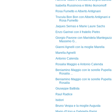
Isabella Russinova e Mirko Ikonomoff
Rosa Fumetto e Alberto Antignani
Trucula Bon Bon con Alberto Antignani e
Rosa Fumetto
Jaques Sernas e Marie Laure Sachs
Enzo Garinei con il fratello Pietro
Giorgio Pavone con Maristela Mantegazz
Massimo G...
Gianni Agnelli con la moglie Marella
Marella Agnelli
Antonio Calenda
Rosalia Maggio e Antonio Calenda
Beniamino Maggio con le sorelle Pupella
Rosalia ...
Beniamino Maggio con le sorelle Pupella
Rosalia
Giuseppe Battista
Raul Radice
Isidori
Bruno Vespa e la moglie Augusta
Mario d'Urso e Gabriella Parisi