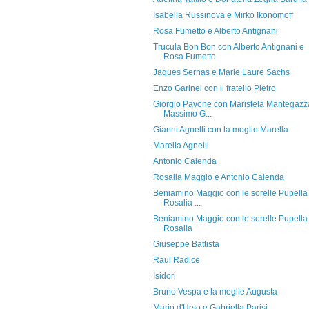
Isabella Russinova e Mirko Ikonomoff
Rosa Fumetto e Alberto Antignani
Trucula Bon Bon con Alberto Antignani e
Rosa Fumetto
Jaques Sernas e Marie Laure Sachs
Enzo Garinei con il fratello Pietro
Giorgio Pavone con Maristela Mantegazz
Massimo G...
Gianni Agnelli con la moglie Marella
Marella Agnelli
Antonio Calenda
Rosalia Maggio e Antonio Calenda
Beniamino Maggio con le sorelle Pupella
Rosalia ...
Beniamino Maggio con le sorelle Pupella
Rosalia
Giuseppe Battista
Raul Radice
Isidori
Bruno Vespa e la moglie Augusta
Mario d'Urso e Gabriella Parisi