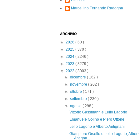
Alm-Ohi
Marcellino Fernando Radogna
ARCHIVIO
►
2026
( 60 )
►
2025
( 370 )
►
2024
( 2246 )
►
2023
( 3279 )
▼
2022
( 3003 )
►
dicembre
( 162 )
►
novembre
( 202 )
►
ottobre
( 171 )
►
settembre
( 230 )
▼
agosto
( 298 )
Vittorio Gassmann e Lelio Lagorio
Emanuele Golino e Piero Ottone
Lelio Lagorio e Alberto Antignani
Giampiero Orsello e Lelio Lagorio, Albert
Antigna...