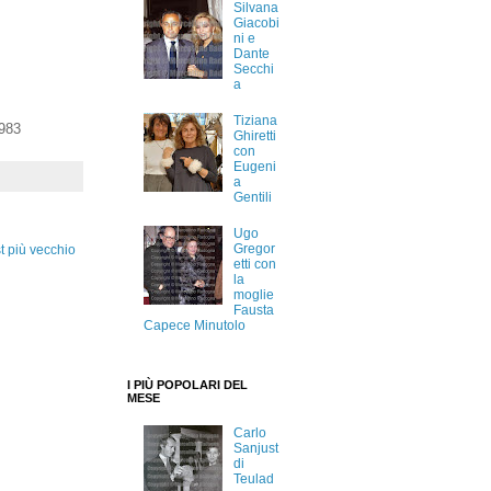
Silvana
Giacobi
ni e
Dante
Secchi
a
Tiziana
1983
Ghiretti
con
Eugeni
a
Gentili
Ugo
Gregor
t più vecchio
etti con
la
moglie
Fausta
Capece Minutolo
I PIÙ POPOLARI DEL
MESE
Carlo
Sanjust
di
Teulad