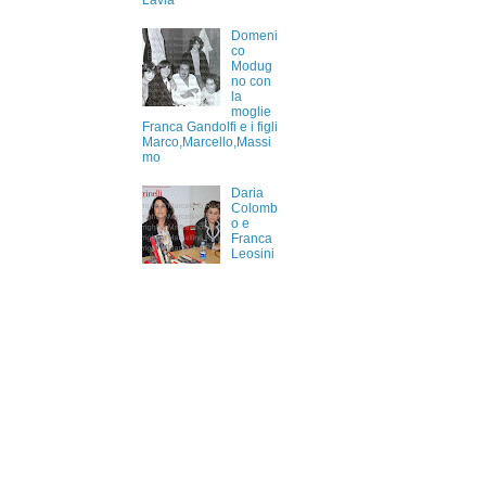
Lavia
Domeni
co
Modug
no con
la
moglie
Franca Gandolfi e i figli
Marco,Marcello,Massi
mo
Daria
Colomb
o e
Franca
Leosini