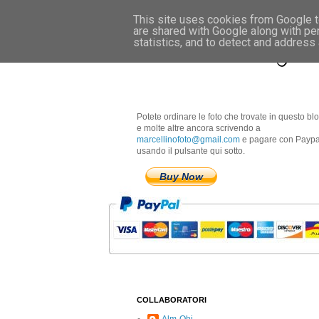
This site uses cookies from Google to
are shared with Google along with pe
Marcellino Radogna 
statistics, and to detect and address
Potete ordinare le foto che trovate in questo bl
e molte altre ancora scrivendo a
marcellinofoto@gmail.com
e pagare con Paypa
usando il pulsante qui sotto.
Buy Now
COLLABORATORI