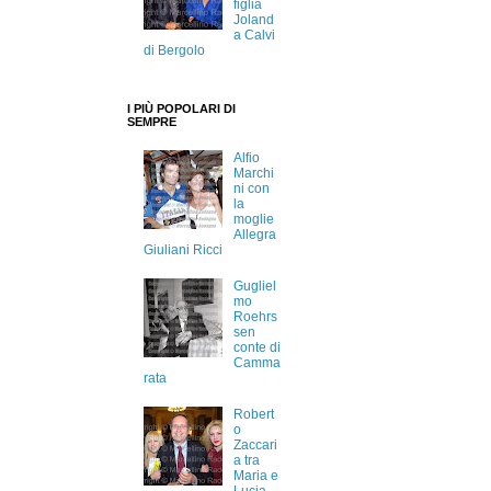
figlia
Joland
a Calvi
di Bergolo
I PIÙ POPOLARI DI
SEMPRE
Alfio
Marchi
ni con
la
moglie
Allegra
Giuliani Ricci
Gugliel
mo
Roehrs
sen
conte di
Camma
rata
Robert
o
Zaccari
a tra
Maria e