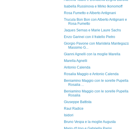
Isabella Russinova e Mirko Ikonomoff
Rosa Fumetto e Alberto Antignani
Trucula Bon Bon con Alberto Antignani e
Rosa Fumetto
Jaques Sernas e Marie Laure Sachs
Enzo Garinei con il fratello Pietro
Giorgio Pavone con Maristela Mantegazz
Massimo G...
Gianni Agnelli con la moglie Marella
Marella Agnelli
Antonio Calenda
Rosalia Maggio e Antonio Calenda
Beniamino Maggio con le sorelle Pupella
Rosalia ...
Beniamino Maggio con le sorelle Pupella
Rosalia
Giuseppe Battista
Raul Radice
Isidori
Bruno Vespa e la moglie Augusta
Mario d'Urso e Gabriella Parisi