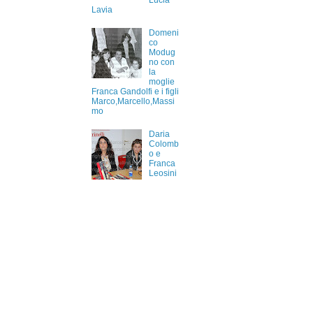
Lucia
Lavia
Domeni
co
Modug
no con
la
moglie
Franca Gandolfi e i figli
Marco,Marcello,Massi
mo
Daria
Colomb
o e
Franca
Leosini