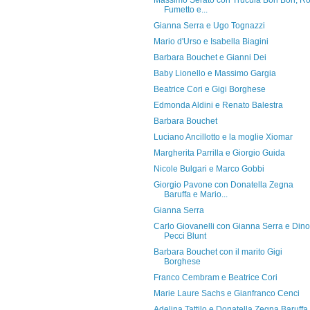
Massimo Serato con Trucula Bon Bon, R
Fumetto e...
Gianna Serra e Ugo Tognazzi
Mario d'Urso e Isabella Biagini
Barbara Bouchet e Gianni Dei
Baby Lionello e Massimo Gargia
Beatrice Cori e Gigi Borghese
Edmonda Aldini e Renato Balestra
Barbara Bouchet
Luciano Ancillotto e la moglie Xiomar
Margherita Parrilla e Giorgio Guida
Nicole Bulgari e Marco Gobbi
Giorgio Pavone con Donatella Zegna
Baruffa e Mario...
Gianna Serra
Carlo Giovanelli con Gianna Serra e Dino
Pecci Blunt
Barbara Bouchet con il marito Gigi
Borghese
Franco Cembram e Beatrice Cori
Marie Laure Sachs e Gianfranco Cenci
Adelina Tattilo e Donatella Zegna Baruffa