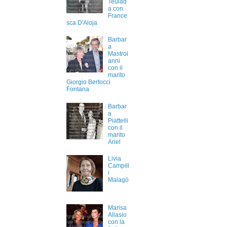
Teulad
a con
France
sca D'Aloja
Barbar
a
Mastroi
anni
con il
marito
Giorgio Bertocci
Fontana
Barbar
a
Piattelli
con il
marito
Ariel
Livia
Campill
i
Malagò
Marisa
Allasio
con la