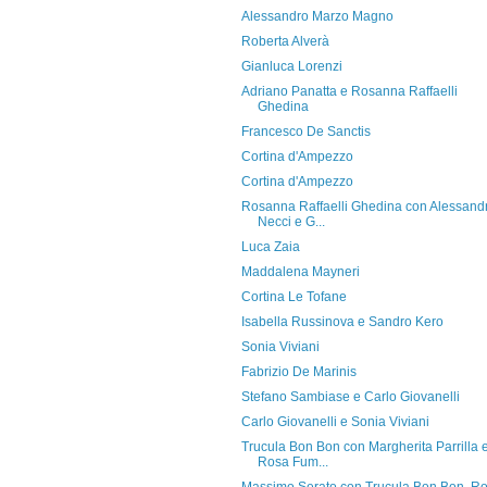
Alessandro Marzo Magno
Roberta Alverà
Gianluca Lorenzi
Adriano Panatta e Rosanna Raffaelli
Ghedina
Francesco De Sanctis
Cortina d'Ampezzo
Cortina d'Ampezzo
Rosanna Raffaelli Ghedina con Alessand
Necci e G...
Luca Zaia
Maddalena Mayneri
Cortina Le Tofane
Isabella Russinova e Sandro Kero
Sonia Viviani
Fabrizio De Marinis
Stefano Sambiase e Carlo Giovanelli
Carlo Giovanelli e Sonia Viviani
Trucula Bon Bon con Margherita Parrilla 
Rosa Fum...