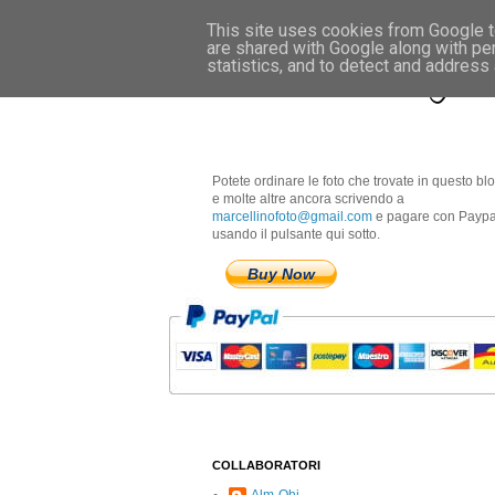
This site uses cookies from Google to
are shared with Google along with pe
Marcellino Radogna 
statistics, and to detect and address
Potete ordinare le foto che trovate in questo bl
e molte altre ancora scrivendo a
marcellinofoto@gmail.com
e pagare con Paypa
usando il pulsante qui sotto.
Buy Now
COLLABORATORI