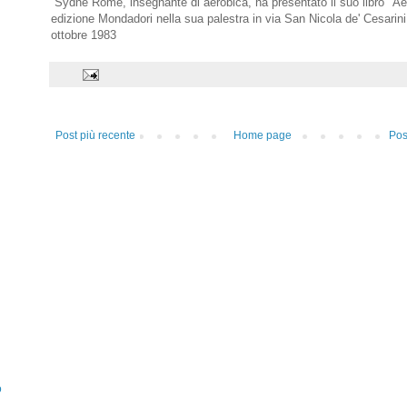
Sydne Rome, insegnante di aerobica, ha presentato il suo libro "A
edizione Mondadori nella sua palestra in via San Nicola de' Cesari
ottobre 1983
Post più recente
Home page
Pos
o