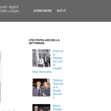
 user-agent
erate usage
LEARN MORE
GOT IT
I PIÙ POPOLARI DELLA
SETTIMANA
Giancar
lo
Antogn
oni con
la
moglie
Rita Monosilio
Silvana
Giacobi
ni e
Dante
Secchi
a
Bruno
Pisatur