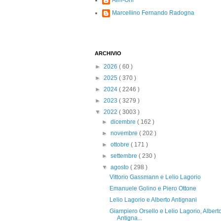
Alm-Ohi
Marcellino Fernando Radogna
ARCHIVIO
►
2026
( 60 )
►
2025
( 370 )
►
2024
( 2246 )
►
2023
( 3279 )
▼
2022
( 3003 )
►
dicembre
( 162 )
►
novembre
( 202 )
►
ottobre
( 171 )
►
settembre
( 230 )
▼
agosto
( 298 )
Vittorio Gassmann e Lelio Lagorio
Emanuele Golino e Piero Ottone
Lelio Lagorio e Alberto Antignani
Giampiero Orsello e Lelio Lagorio, Albert
Antigna...