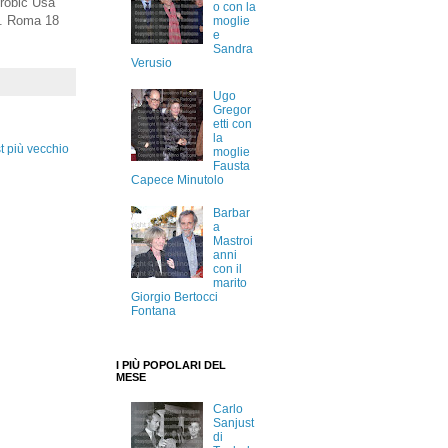
erobic Usa"
o con la
ni. Roma 18
moglie
e
Sandra
Verusio
Ugo
Gregor
etti con
la
t più vecchio
moglie
Fausta
Capece Minutolo
Barbar
a
Mastroi
anni
con il
marito
Giorgio Bertocci
Fontana
I PIÙ POPOLARI DEL
MESE
Carlo
Sanjust
di