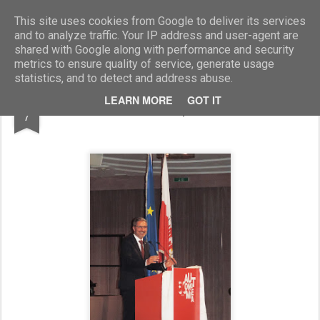
Marcellino Radogna - Fotonotizie per la stampa
This site uses cookies from Google to deliver its services
and to analyze traffic. Your IP address and user-agent are
shared with Google along with performance and security
metrics to ensure quality of service, generate usage
statistics, and to detect and address abuse.
SEP
LEARN MORE
GOT IT
Arno Kompatscher
7