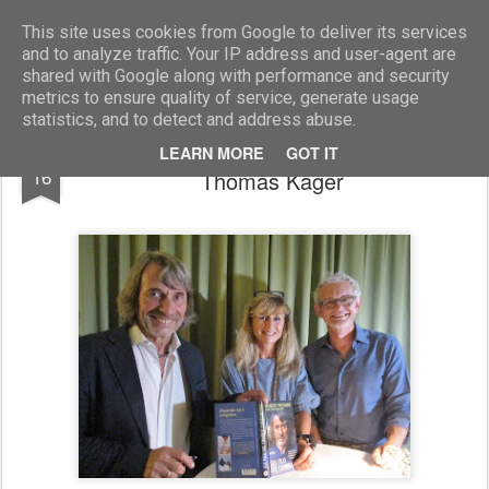
Marcellino Radogna - Fotonotizie per la stampa
This site uses cookies from Google to deliver its services
and to analyze traffic. Your IP address and user-agent are
shared with Google along with performance and security
metrics to ensure quality of service, generate usage
statistics, and to detect and address abuse.
Hubert Messner con Valeria Trevisan e
SEP
LEARN MORE
GOT IT
16
Thomas Kager