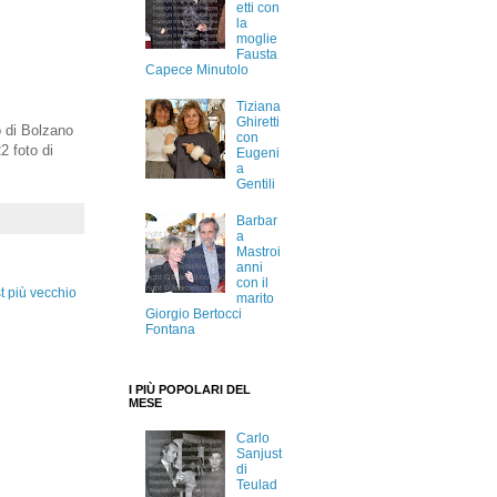
etti con
la
moglie
Fausta
Capece Minutolo
Tiziana
Ghiretti
o di Bolzano
con
2 foto di
Eugeni
a
Gentili
Barbar
a
Mastroi
anni
con il
t più vecchio
marito
Giorgio Bertocci
Fontana
I PIÙ POPOLARI DEL
MESE
Carlo
Sanjust
di
Teulad