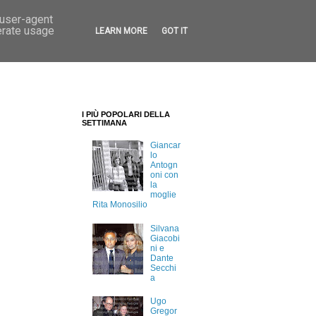
 user-agent
erate usage
LEARN MORE
GOT IT
I PIÙ POPOLARI DELLA
SETTIMANA
Giancar
lo
Antogn
oni con
la
moglie
Rita Monosilio
Silvana
Giacobi
ni e
Dante
Secchi
a
Ugo
Gregor