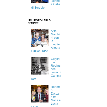
Joland
a Calvi
di Bergolo
I PIÙ POPOLARI DI
SEMPRE
Alfio
Marchi
ni con
la
moglie
Allegra
Giuliani Ricci
Gugliel
mo
Roehrs
sen
conte di
Camma
rata
Robert
o
Zaccari
a tra
Maria e
Lucia