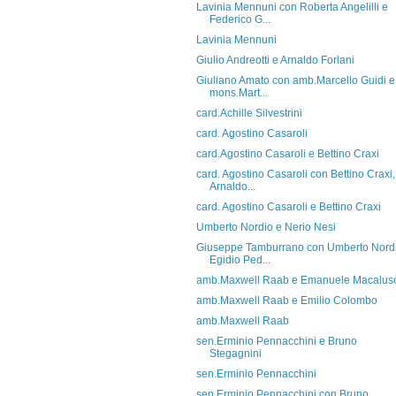
Lavinia Mennuni con Roberta Angelilli e
Federico G...
Lavinia Mennuni
Giulio Andreotti e Arnaldo Forlani
Giuliano Amato con amb.Marcello Guidi e
mons.Mart...
card.Achille Silvestrini
card. Agostino Casaroli
card.Agostino Casaroli e Bettino Craxi
card. Agostino Casaroli con Bettino Craxi,
Arnaldo...
card. Agostino Casaroli e Bettino Craxi
Umberto Nordio e Nerio Nesi
Giuseppe Tamburrano con Umberto Nordi
Egidio Ped...
amb.Maxwell Raab e Emanuele Macalus
amb.Maxwell Raab e Emilio Colombo
amb.Maxwell Raab
sen.Erminio Pennacchini e Bruno
Stegagnini
sen.Erminio Pennacchini
sen.Erminio Pennacchini con Bruno