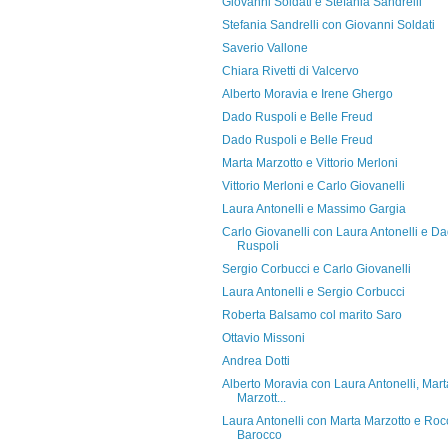
Giovanni Soldati e Stefania Sandrelli
Stefania Sandrelli con Giovanni Soldati
Saverio Vallone
Chiara Rivetti di Valcervo
Alberto Moravia e Irene Ghergo
Dado Ruspoli e Belle Freud
Dado Ruspoli e Belle Freud
Marta Marzotto e Vittorio Merloni
Vittorio Merloni e Carlo Giovanelli
Laura Antonelli e Massimo Gargia
Carlo Giovanelli con Laura Antonelli e D
Ruspoli
Sergio Corbucci e Carlo Giovanelli
Laura Antonelli e Sergio Corbucci
Roberta Balsamo col marito Saro
Ottavio Missoni
Andrea Dotti
Alberto Moravia con Laura Antonelli, Mart
Marzott...
Laura Antonelli con Marta Marzotto e Roc
Barocco