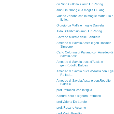
on.Nino Gullotta e amb.Lin Zhong
amb.Lin Zhong e la moglie Li Lang
Valerio Zanone con la moglie Maria Pia e 
figlie...
Giorgio La Malfa e moglie Daniela
Aldo D'Ambrosio amb. Lin Zhong
Sacrario Militare delle Bandiere
Amedeo di Savoia Aosta e gen.Raffaele
Simeone
Carlo Colonna di Paliano con Amedeo di
Savoia Aost...
Amedeo di Savoia duca d'Aosta e
gen.Rodolfo Baldesi
Amedeo di Savoia duca d' Aosta con il ge
Raffael...
Amedeo di Savoia Aosta e gen.Rodolfo
Baldesi
prof.Petrocelli con la figlia
Sandro Kero e signora Petrocelli
prof.Valeria De Loreto
prof. Rosario Assunto
prof.Mario Pomilio