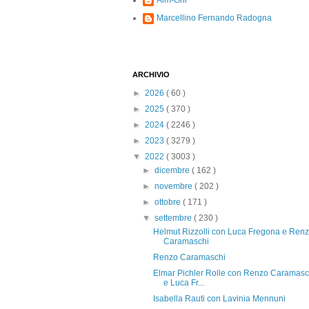
Alm-Ohi
Marcellino Fernando Radogna
ARCHIVIO
►
2026
( 60 )
►
2025
( 370 )
►
2024
( 2246 )
►
2023
( 3279 )
▼
2022
( 3003 )
►
dicembre
( 162 )
►
novembre
( 202 )
►
ottobre
( 171 )
▼
settembre
( 230 )
Helmut Rizzolli con Luca Fregona e Ren
Caramaschi
Renzo Caramaschi
Elmar Pichler Rolle con Renzo Caramasc
e Luca Fr...
Isabella Rauti con Lavinia Mennuni