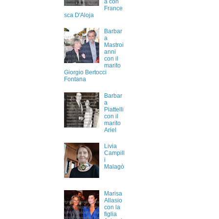
a con
France
sca D'Aloja
Barbar
a
Mastroi
anni
con il
marito
Giorgio Bertocci
Fontana
Barbar
a
Piattelli
con il
marito
Ariel
Livia
Campill
i
Malagò
Marisa
Allasio
con la
figlia