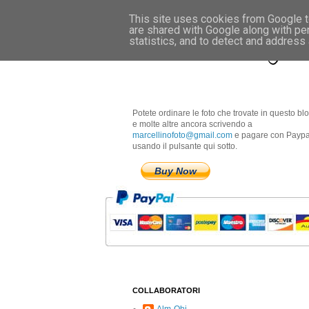
This site uses cookies from Google to
are shared with Google along with pe
Marcellino Radogna 
statistics, and to detect and address
Potete ordinare le foto che trovate in questo bl
e molte altre ancora scrivendo a
marcellinofoto@gmail.com
e pagare con Paypa
usando il pulsante qui sotto.
Buy Now
COLLABORATORI