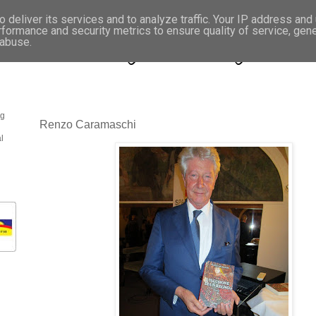
 deliver its services and to analyze traffic. Your IP address and
rformance and security metrics to ensure quality of service, gen
- Fotonotizie per la stampa
 abuse.
og
Renzo Caramaschi
l