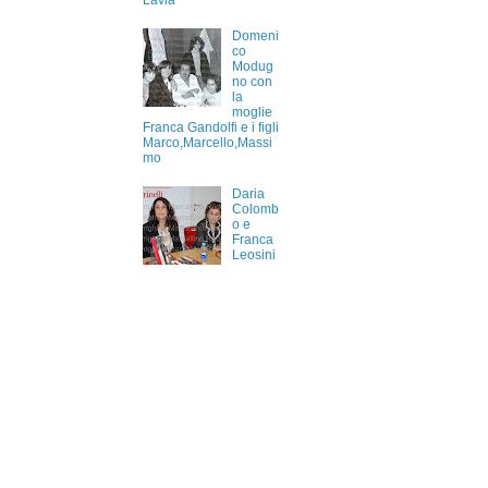
Lavia
Domeni
co
Modug
no con
la
moglie
Franca Gandolfi e i figli
Marco,Marcello,Massi
mo
Daria
Colomb
o e
Franca
Leosini