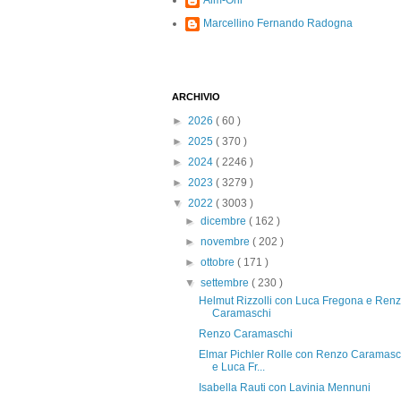
Alm-Ohi
Marcellino Fernando Radogna
ARCHIVIO
►
2026
( 60 )
►
2025
( 370 )
►
2024
( 2246 )
►
2023
( 3279 )
▼
2022
( 3003 )
►
dicembre
( 162 )
►
novembre
( 202 )
►
ottobre
( 171 )
▼
settembre
( 230 )
Helmut Rizzolli con Luca Fregona e Ren
Caramaschi
Renzo Caramaschi
Elmar Pichler Rolle con Renzo Caramasc
e Luca Fr...
Isabella Rauti con Lavinia Mennuni