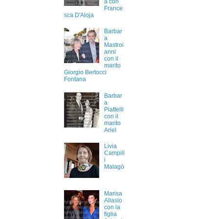
a con
France
sca D'Aloja
Barbar
a
Mastroi
anni
con il
marito
Giorgio Bertocci
Fontana
Barbar
a
Piattelli
con il
marito
Ariel
Livia
Campill
i
Malagò
Marisa
Allasio
con la
figlia