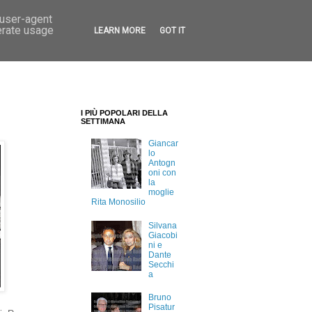
 user-agent
erate usage
LEARN MORE
GOT IT
I PIÙ POPOLARI DELLA
SETTIMANA
Giancar
lo
Antogn
oni con
la
moglie
Rita Monosilio
Silvana
Giacobi
ni e
Dante
Secchi
a
Bruno
Pisatur