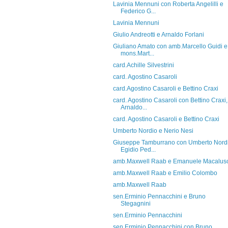
Lavinia Mennuni con Roberta Angelilli e
Federico G...
Lavinia Mennuni
Giulio Andreotti e Arnaldo Forlani
Giuliano Amato con amb.Marcello Guidi e
mons.Mart...
card.Achille Silvestrini
card. Agostino Casaroli
card.Agostino Casaroli e Bettino Craxi
card. Agostino Casaroli con Bettino Craxi,
Arnaldo...
card. Agostino Casaroli e Bettino Craxi
Umberto Nordio e Nerio Nesi
Giuseppe Tamburrano con Umberto Nordi
Egidio Ped...
amb.Maxwell Raab e Emanuele Macalus
amb.Maxwell Raab e Emilio Colombo
amb.Maxwell Raab
sen.Erminio Pennacchini e Bruno
Stegagnini
sen.Erminio Pennacchini
sen.Erminio Pennacchini con Bruno