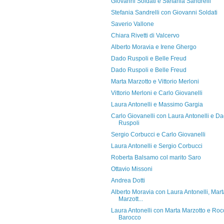
Giovanni Soldati e Stefania Sandrelli
Stefania Sandrelli con Giovanni Soldati
Saverio Vallone
Chiara Rivetti di Valcervo
Alberto Moravia e Irene Ghergo
Dado Ruspoli e Belle Freud
Dado Ruspoli e Belle Freud
Marta Marzotto e Vittorio Merloni
Vittorio Merloni e Carlo Giovanelli
Laura Antonelli e Massimo Gargia
Carlo Giovanelli con Laura Antonelli e D
Ruspoli
Sergio Corbucci e Carlo Giovanelli
Laura Antonelli e Sergio Corbucci
Roberta Balsamo col marito Saro
Ottavio Missoni
Andrea Dotti
Alberto Moravia con Laura Antonelli, Mart
Marzott...
Laura Antonelli con Marta Marzotto e Roc
Barocco