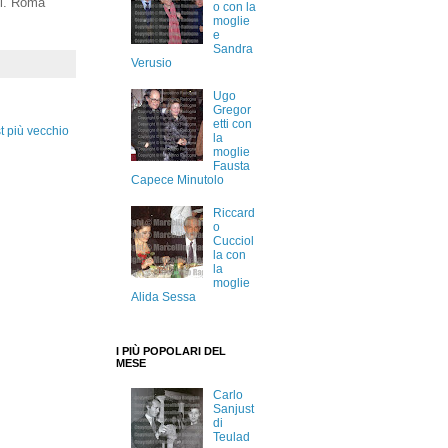
ni. Roma
o con la
moglie
e
Sandra
Verusio
Ugo
Gregor
etti con
t più vecchio
la
moglie
Fausta
Capece Minutolo
Riccard
o
Cucciol
la con
la
moglie
Alida Sessa
I PIÙ POPOLARI DEL
MESE
Carlo
Sanjust
di
Teulad