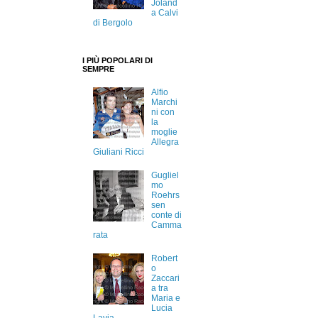
Joland
a Calvi
di Bergolo
I PIÙ POPOLARI DI
SEMPRE
Alfio
Marchi
ni con
la
moglie
Allegra
Giuliani Ricci
Gugliel
mo
Roehrs
sen
conte di
Camma
rata
Robert
o
Zaccari
a tra
Maria e
Lucia