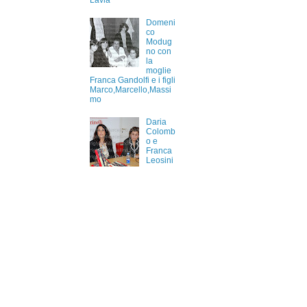
Lavia
Domeni
co
Modug
no con
la
moglie
Franca Gandolfi e i figli
Marco,Marcello,Massi
mo
Daria
Colomb
o e
Franca
Leosini