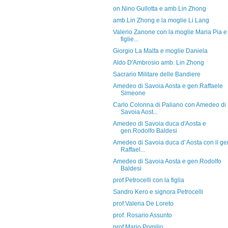
on.Nino Gullotta e amb.Lin Zhong
amb.Lin Zhong e la moglie Li Lang
Valerio Zanone con la moglie Maria Pia e 
figlie...
Giorgio La Malfa e moglie Daniela
Aldo D'Ambrosio amb. Lin Zhong
Sacrario Militare delle Bandiere
Amedeo di Savoia Aosta e gen.Raffaele
Simeone
Carlo Colonna di Paliano con Amedeo di
Savoia Aost...
Amedeo di Savoia duca d'Aosta e
gen.Rodolfo Baldesi
Amedeo di Savoia duca d' Aosta con il ge
Raffael...
Amedeo di Savoia Aosta e gen.Rodolfo
Baldesi
prof.Petrocelli con la figlia
Sandro Kero e signora Petrocelli
prof.Valeria De Loreto
prof. Rosario Assunto
prof.Mario Pomilio