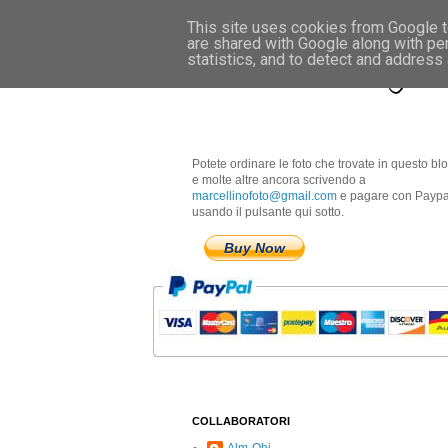
This site uses cookies from Google to
are shared with Google along with pe
Marcellino Radogna 
statistics, and to detect and address
Potete ordinare le foto che trovate in questo bl
e molte altre ancora scrivendo a
marcellinofoto@gmail.com
e pagare con Paypa
usando il pulsante qui sotto.
Buy Now
COLLABORATORI