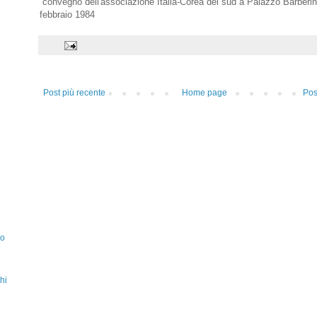
convegno dell'associazione Italia-Corea del sud a Palazzo Barberi
febbraio 1984
Post più recente
Home page
Pos
zo
hi