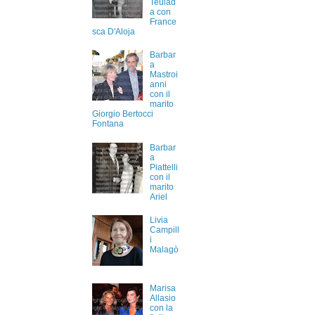
Teulad
a con
France
sca D'Aloja
Barbar
a
Mastroi
anni
con il
marito
Giorgio Bertocci
Fontana
Barbar
a
Piattelli
con il
marito
Ariel
Livia
Campill
i
Malagò
Marisa
Allasio
con la