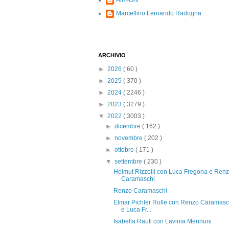
Alm-Ohi
Marcellino Fernando Radogna
ARCHIVIO
►
2026
( 60 )
►
2025
( 370 )
►
2024
( 2246 )
►
2023
( 3279 )
▼
2022
( 3003 )
►
dicembre
( 162 )
►
novembre
( 202 )
►
ottobre
( 171 )
▼
settembre
( 230 )
Helmut Rizzolli con Luca Fregona e Ren
Caramaschi
Renzo Caramaschi
Elmar Pichler Rolle con Renzo Caramasc
e Luca Fr...
Isabella Rauti con Lavinia Mennuni