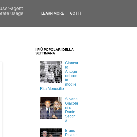
 user-agent
erate usage
LEARN MORE
GOT IT
I PIÙ POPOLARI DELLA
SETTIMANA
Giancar
lo
Antogn
oni con
la
moglie
Rita Monosilio
Silvana
Giacobi
ni e
Dante
Secchi
a
Bruno
Pisatur