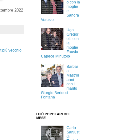
o con la
moglie
ttembre 2022
e
Sandra
Verusio
Ugo
Gregor
etti con
la
moglie
t più vecchio
Fausta
Capece Minutolo
Barbar
a
Mastroi
anni
con il
marito
Giorgio Bertocci
Fontana
I PIÙ POPOLARI DEL
MESE
Carlo
Sanjust
di