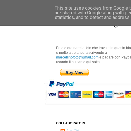
This site uses cookies from Google to
are shared with Google along with pe
Marcellino Radogna 
statistics, and to detect and address
Potete ordinare le foto che trovate in questo bl
e molte altre ancora scrivendo a
marcellinofoto@gmail.com
e pagare con Paypa
usando il pulsante qui sotto.
Buy Now
COLLABORATORI