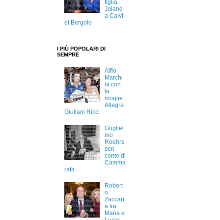
figlia
Joland
a Calvi
di Bergolo
I PIÙ POPOLARI DI
SEMPRE
Alfio
Marchi
ni con
la
moglie
Allegra
Giuliani Ricci
Gugliel
mo
Roehrs
sen
conte di
Camma
rata
Robert
o
Zaccari
a tra
Maria e