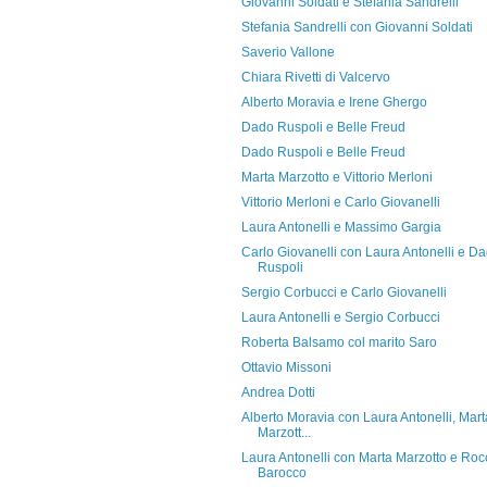
Giovanni Soldati e Stefania Sandrelli
Stefania Sandrelli con Giovanni Soldati
Saverio Vallone
Chiara Rivetti di Valcervo
Alberto Moravia e Irene Ghergo
Dado Ruspoli e Belle Freud
Dado Ruspoli e Belle Freud
Marta Marzotto e Vittorio Merloni
Vittorio Merloni e Carlo Giovanelli
Laura Antonelli e Massimo Gargia
Carlo Giovanelli con Laura Antonelli e D
Ruspoli
Sergio Corbucci e Carlo Giovanelli
Laura Antonelli e Sergio Corbucci
Roberta Balsamo col marito Saro
Ottavio Missoni
Andrea Dotti
Alberto Moravia con Laura Antonelli, Mart
Marzott...
Laura Antonelli con Marta Marzotto e Roc
Barocco