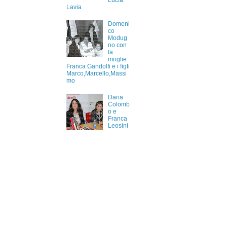
Lucia
Lavia
Domeni
co
Modug
no con
la
moglie
Franca Gandolfi e i figli
Marco,Marcello,Massi
mo
Daria
Colomb
o e
Franca
Leosini