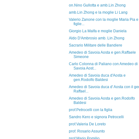
on.Nino Gullotta e amb.Lin Zhong
amb.Lin Zhong e la moglie Li Lang
Valerio Zanone con la moglie Maria Pia e 
figlie...
Giorgio La Malfa e moglie Daniela
Aldo D'Ambrosio amb. Lin Zhong
Sacrario Militare delle Bandiere
Amedeo di Savoia Aosta e gen.Raffaele
Simeone
Carlo Colonna di Paliano con Amedeo di
Savoia Aost...
Amedeo di Savoia duca d'Aosta e
gen.Rodolfo Baldesi
Amedeo di Savoia duca d' Aosta con il ge
Raffael...
Amedeo di Savoia Aosta e gen.Rodolfo
Baldesi
prof.Petrocelli con la figlia
Sandro Kero e signora Petrocelli
prof.Valeria De Loreto
prof. Rosario Assunto
prof.Mario Pomilio