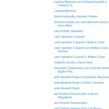
Lavinia Mennuni con Roberta Angelilli e
Federico G...
Lavinia Mennuni
Giulio Andreotti e Arnaldo Forlani
Giuliano Amato con amb.Marcello Guidi e
mons.Mart...
card.Achille Silvestrini
card. Agostino Casaroli
card.Agostino Casaroli e Bettino Craxi
card. Agostino Casaroli con Bettino Craxi,
Arnaldo...
card. Agostino Casaroli e Bettino Craxi
Umberto Nordio e Nerio Nesi
Giuseppe Tamburrano con Umberto Nordi
Egidio Ped...
amb.Maxwell Raab e Emanuele Macalus
amb.Maxwell Raab e Emilio Colombo
amb.Maxwell Raab
sen.Erminio Pennacchini e Bruno
Stegagnini
sen.Erminio Pennacchini
sen.Erminio Pennacchini con Bruno