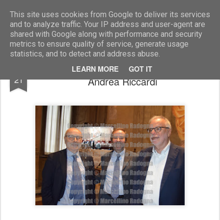
Marcellino Radogna - Fotonotizie per la stampa
This site uses cookies from Google to deliver its services
and to analyze traffic. Your IP address and user-agent are
shared with Google along with performance and security
metrics to ensure quality of service, generate usage
statistics, and to detect and address abuse.
Nicola Antonetti con Agostino Giovagnoli e
SEP
LEARN MORE
GOT IT
21
Andrea Riccardi