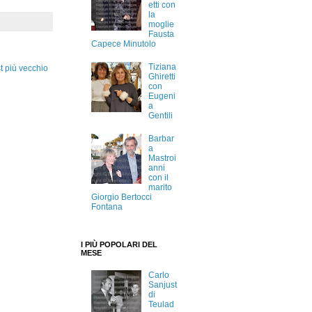
etti con
la
moglie
Fausta
Capece Minutolo
Tiziana
t più vecchio
Ghiretti
con
Eugeni
a
Gentili
Barbar
a
Mastroi
anni
con il
marito
Giorgio Bertocci
Fontana
I PIÙ POPOLARI DEL
MESE
Carlo
Sanjust
di
Teulad