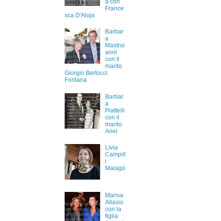
a con
France
sca D'Aloja
Barbar
a
Mastroi
anni
con il
marito
Giorgio Bertocci
Fontana
Barbar
a
Piattelli
con il
marito
Ariel
Livia
Campill
i
Malagò
Marisa
Allasio
con la
figlia