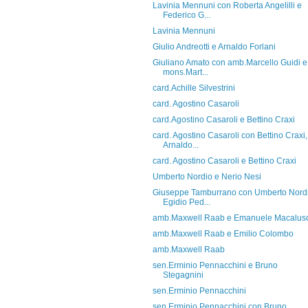
Lavinia Mennuni con Roberta Angelilli e
Federico G...
Lavinia Mennuni
Giulio Andreotti e Arnaldo Forlani
Giuliano Amato con amb.Marcello Guidi e
mons.Mart...
card.Achille Silvestrini
card. Agostino Casaroli
card.Agostino Casaroli e Bettino Craxi
card. Agostino Casaroli con Bettino Craxi,
Arnaldo...
card. Agostino Casaroli e Bettino Craxi
Umberto Nordio e Nerio Nesi
Giuseppe Tamburrano con Umberto Nordi
Egidio Ped...
amb.Maxwell Raab e Emanuele Macalus
amb.Maxwell Raab e Emilio Colombo
amb.Maxwell Raab
sen.Erminio Pennacchini e Bruno
Stegagnini
sen.Erminio Pennacchini
sen.Erminio Pennacchini con Bruno