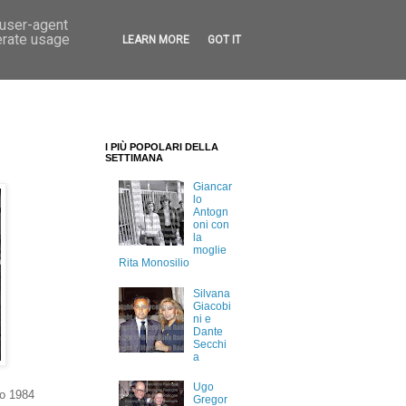
 user-agent
erate usage
LEARN MORE
GOT IT
I PIÙ POPOLARI DELLA
SETTIMANA
Giancar
lo
Antogn
oni con
la
moglie
Rita Monosilio
Silvana
Giacobi
ni e
Dante
Secchi
a
Ugo
io 1984
Gregor