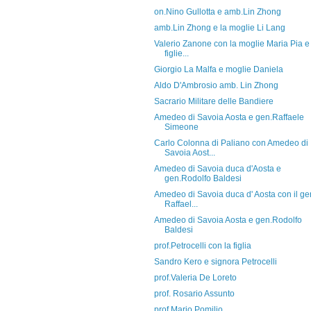
on.Nino Gullotta e amb.Lin Zhong
amb.Lin Zhong e la moglie Li Lang
Valerio Zanone con la moglie Maria Pia e 
figlie...
Giorgio La Malfa e moglie Daniela
Aldo D'Ambrosio amb. Lin Zhong
Sacrario Militare delle Bandiere
Amedeo di Savoia Aosta e gen.Raffaele
Simeone
Carlo Colonna di Paliano con Amedeo di
Savoia Aost...
Amedeo di Savoia duca d'Aosta e
gen.Rodolfo Baldesi
Amedeo di Savoia duca d' Aosta con il ge
Raffael...
Amedeo di Savoia Aosta e gen.Rodolfo
Baldesi
prof.Petrocelli con la figlia
Sandro Kero e signora Petrocelli
prof.Valeria De Loreto
prof. Rosario Assunto
prof.Mario Pomilio