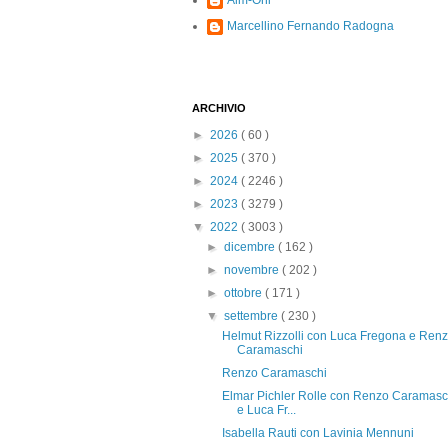
Alm-Ohi
Marcellino Fernando Radogna
ARCHIVIO
►
2026
( 60 )
►
2025
( 370 )
►
2024
( 2246 )
►
2023
( 3279 )
▼
2022
( 3003 )
►
dicembre
( 162 )
►
novembre
( 202 )
►
ottobre
( 171 )
▼
settembre
( 230 )
Helmut Rizzolli con Luca Fregona e Ren
Caramaschi
Renzo Caramaschi
Elmar Pichler Rolle con Renzo Caramasc
e Luca Fr...
Isabella Rauti con Lavinia Mennuni