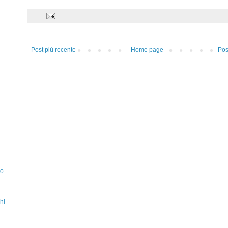
Post più recente
Home page
Pos
zo
hi