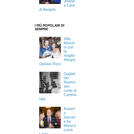
Joland
a Calvi
di Bergolo
I PIÙ POPOLARI DI
SEMPRE
Alfio
Marchi
ni con
la
moglie
Allegra
Giuliani Ricci
Gugliel
mo
Roehrs
sen
conte di
Camma
rata
Robert
o
Zaccari
a tra
Maria e
Lucia