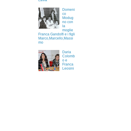
Lavia
Domeni
co
Modug
no con
la
moglie
Franca Gandolfi e i figli
Marco,Marcello,Massi
mo
Daria
Colomb
o e
Franca
Leosini