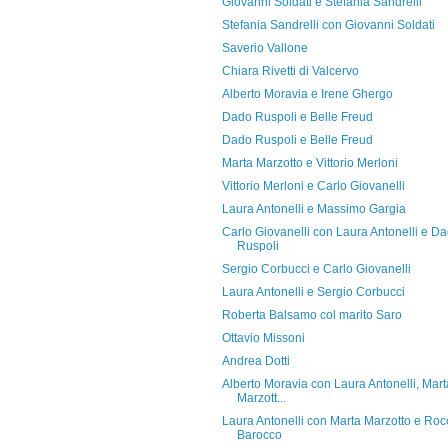
Giovanni Soldati e Stefania Sandrelli
Stefania Sandrelli con Giovanni Soldati
Saverio Vallone
Chiara Rivetti di Valcervo
Alberto Moravia e Irene Ghergo
Dado Ruspoli e Belle Freud
Dado Ruspoli e Belle Freud
Marta Marzotto e Vittorio Merloni
Vittorio Merloni e Carlo Giovanelli
Laura Antonelli e Massimo Gargia
Carlo Giovanelli con Laura Antonelli e D
Ruspoli
Sergio Corbucci e Carlo Giovanelli
Laura Antonelli e Sergio Corbucci
Roberta Balsamo col marito Saro
Ottavio Missoni
Andrea Dotti
Alberto Moravia con Laura Antonelli, Mart
Marzott...
Laura Antonelli con Marta Marzotto e Roc
Barocco