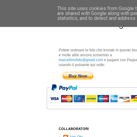
This site uses cookies from Google to
are shared with Google along with pe
Marcellino Radogna 
statistics, and to detect and address
Potete ordinare le foto che trovate in questo bl
e molte altre ancora scrivendo a
marcellinofoto@gmail.com
e pagare con Paypa
usando il pulsante qui sotto.
Buy Now
COLLABORATORI