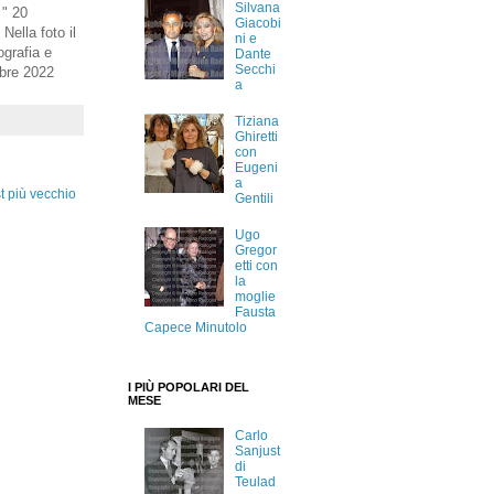
Silvana
 " 20
Giacobi
Nella foto il
ni e
grafia e
Dante
Secchi
mbre 2022
a
Tiziana
Ghiretti
con
Eugeni
a
t più vecchio
Gentili
Ugo
Gregor
etti con
la
moglie
Fausta
Capece Minutolo
I PIÙ POPOLARI DEL
MESE
Carlo
Sanjust
di
Teulad