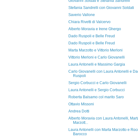
Giovanni Soldati e Stefania Sandrelli
Stefania Sandrelli con Giovanni Soldati
Saverio Vallone
Chiara Rivetti di Valcervo
Alberto Moravia e Irene Ghergo
Dado Ruspoli e Belle Freud
Dado Ruspoli e Belle Freud
Marta Marzotto e Vittorio Merloni
Vittorio Merloni e Carlo Giovanelli
Laura Antonelli e Massimo Gargia
Carlo Giovanelli con Laura Antonelli e D
Ruspoli
Sergio Corbucci e Carlo Giovanelli
Laura Antonelli e Sergio Corbucci
Roberta Balsamo col marito Saro
Ottavio Missoni
Andrea Dotti
Alberto Moravia con Laura Antonelli, Mart
Marzott...
Laura Antonelli con Marta Marzotto e Roc
Barocco