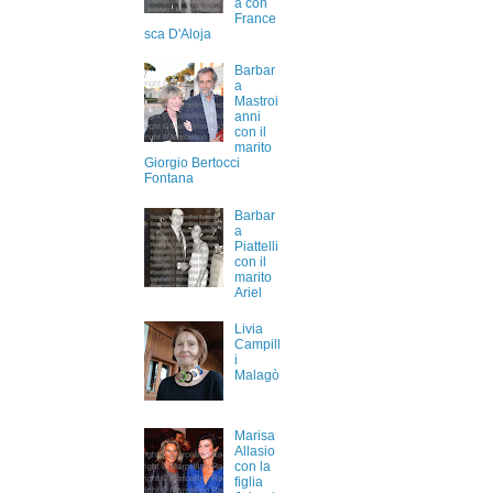
a con
France
sca D'Aloja
Barbar
a
Mastroi
anni
con il
marito
Giorgio Bertocci
Fontana
Barbar
a
Piattelli
con il
marito
Ariel
Livia
Campill
i
Malagò
Marisa
Allasio
con la
figlia