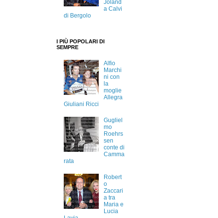
Joland
a Calvi
di Bergolo
I PIÙ POPOLARI DI
SEMPRE
Alfio
Marchi
ni con
la
moglie
Allegra
Giuliani Ricci
Gugliel
mo
Roehrs
sen
conte di
Camma
rata
Robert
o
Zaccari
a tra
Maria e
Lucia