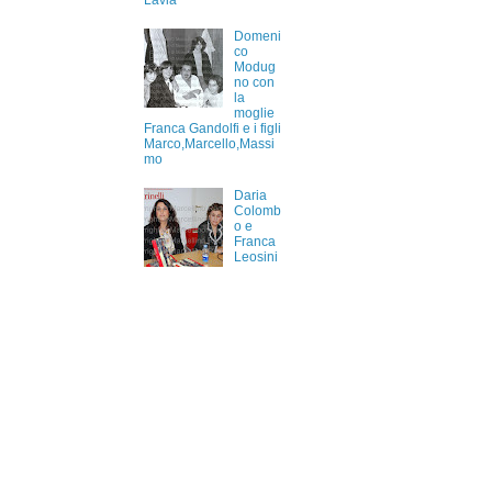
Lavia
Domeni
co
Modug
no con
la
moglie
Franca Gandolfi e i figli
Marco,Marcello,Massi
mo
Daria
Colomb
o e
Franca
Leosini