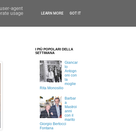
 user-agent
erate usage
LEARN MORE
GOT IT
I PIÙ POPOLARI DELLA
SETTIMANA
Giancar
lo
Antogn
oni con
la
moglie
Rita Monosilio
Barbar
a
Mastroi
anni
con il
marito
Giorgio Bertocci
Fontana