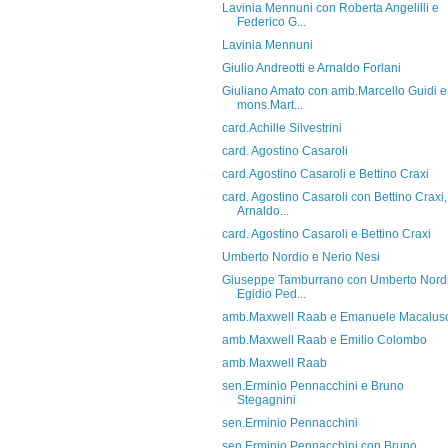
Lavinia Mennuni con Roberta Angelilli e
Federico G...
Lavinia Mennuni
Giulio Andreotti e Arnaldo Forlani
Giuliano Amato con amb.Marcello Guidi e
mons.Mart...
card.Achille Silvestrini
card. Agostino Casaroli
card.Agostino Casaroli e Bettino Craxi
card. Agostino Casaroli con Bettino Craxi,
Arnaldo...
card. Agostino Casaroli e Bettino Craxi
Umberto Nordio e Nerio Nesi
Giuseppe Tamburrano con Umberto Nordi
Egidio Ped...
amb.Maxwell Raab e Emanuele Macalus
amb.Maxwell Raab e Emilio Colombo
amb.Maxwell Raab
sen.Erminio Pennacchini e Bruno
Stegagnini
sen.Erminio Pennacchini
sen.Erminio Pennacchini con Bruno