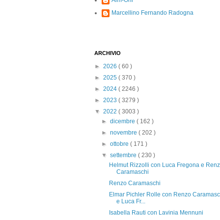
Alm-Ohi
Marcellino Fernando Radogna
ARCHIVIO
►
2026
( 60 )
►
2025
( 370 )
►
2024
( 2246 )
►
2023
( 3279 )
▼
2022
( 3003 )
►
dicembre
( 162 )
►
novembre
( 202 )
►
ottobre
( 171 )
▼
settembre
( 230 )
Helmut Rizzolli con Luca Fregona e Ren
Caramaschi
Renzo Caramaschi
Elmar Pichler Rolle con Renzo Caramasc
e Luca Fr...
Isabella Rauti con Lavinia Mennuni