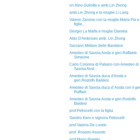
on.Nino Gullotta e amb.Lin Zhong
amb.Lin Zhong e la moglie Li Lang
Valerio Zanone con la moglie Maria Pia e 
figlie...
Giorgio La Malfa e moglie Daniela
Aldo D'Ambrosio amb. Lin Zhong
Sacrario Militare delle Bandiere
Amedeo di Savoia Aosta e gen.Raffaele
Simeone
Carlo Colonna di Paliano con Amedeo di
Savoia Aost...
Amedeo di Savoia duca d'Aosta e
gen.Rodolfo Baldesi
Amedeo di Savoia duca d' Aosta con il ge
Raffael...
Amedeo di Savoia Aosta e gen.Rodolfo
Baldesi
prof.Petrocelli con la figlia
Sandro Kero e signora Petrocelli
prof.Valeria De Loreto
prof. Rosario Assunto
prof.Mario Pomilio