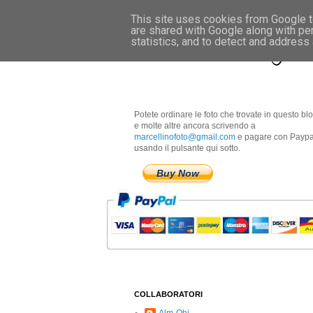
This site uses cookies from Google to
are shared with Google along with pe
Marcellino Radogna 
statistics, and to detect and address
Potete ordinare le foto che trovate in questo bl
e molte altre ancora scrivendo a
marcellinofoto@gmail.com
e pagare con Paypa
usando il pulsante qui sotto.
Buy Now
COLLABORATORI