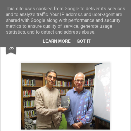
Marcellino Radogna - Fotonotizie per la stampa
This site uses cookies from Google to deliver its services
and to analyze traffic. Your IP address and user-agent are
shared with Google along with performance and security
metrics to ensure quality of service, generate usage
statistics, and to detect and address abuse.
SEP
LEARN MORE
GOT IT
Fabio Zamboni e Leonardo Gandini
26