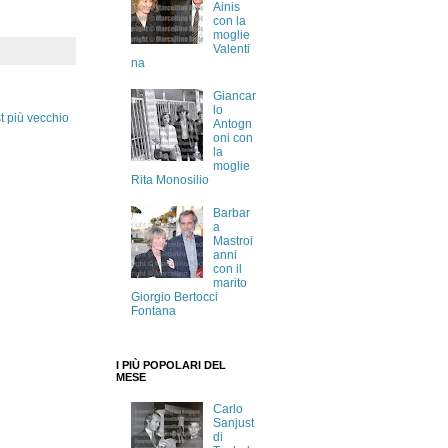
Ainis
con la
moglie
Valenti
na
Giancar
lo
t più vecchio
Antogn
oni con
la
moglie
Rita Monosilio
Barbar
a
Mastroi
anni
con il
marito
Giorgio Bertocci
Fontana
I PIÙ POPOLARI DEL
MESE
Carlo
Sanjust
di