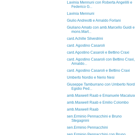
Lavinia Mennuni con Roberta Angelilli e
Federico G...
Lavinia Mennuni
Giulio Andreotti e Arnaldo Forlani
Giuliano Amato con amb.Marcello Guidi e
mons.Mart...
card.Achille Silvestrini
card. Agostino Casaroli
card.Agostino Casaroli e Bettino Craxi
card. Agostino Casaroli con Bettino Craxi,
Arnaldo...
card. Agostino Casaroli e Bettino Craxi
Umberto Nordio e Nerio Nesi
Giuseppe Tamburrano con Umberto Nordi
Egidio Ped...
amb.Maxwell Raab e Emanuele Macalus
amb.Maxwell Raab e Emilio Colombo
amb.Maxwell Raab
sen.Erminio Pennacchini e Bruno
Stegagnini
sen.Erminio Pennacchini
sen.Erminio Pennacchini con Bruno