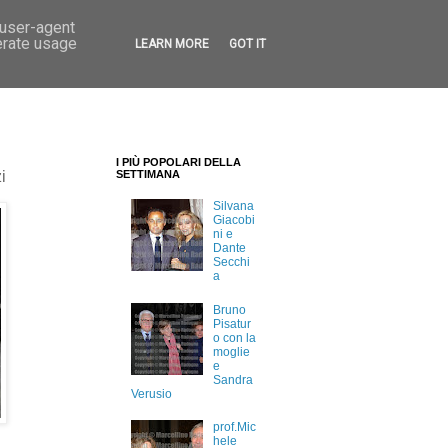
 user-agent
erate usage
LEARN MORE
GOT IT
I PIÙ POPOLARI DELLA
i
SETTIMANA
Silvana
Giacobi
ni e
Dante
Secchi
a
Bruno
Pisatur
o con la
moglie
e
Sandra
Verusio
prof.Mic
hele