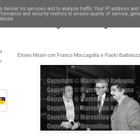
 deliver its services and to analyze traffic. Your IP address and
rformance and security metrics to ensure quality of service, gen
- Fotonotizie per la stampa
 abuse.
og
Eliseo Milani con Franco Moccagatta e Paolo Battistuzz
l