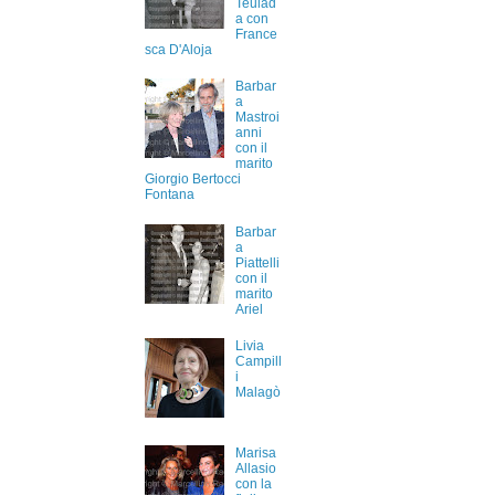
Teulad
a con
France
sca D'Aloja
Barbar
a
Mastroi
anni
con il
marito
Giorgio Bertocci
Fontana
Barbar
a
Piattelli
con il
marito
Ariel
Livia
Campill
i
Malagò
Marisa
Allasio
con la