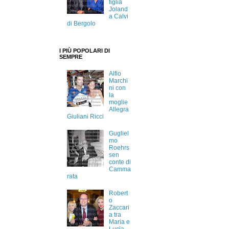
figlia
Joland
a Calvi
di Bergolo
I PIÙ POPOLARI DI
SEMPRE
Alfio
Marchi
ni con
la
moglie
Allegra
Giuliani Ricci
Gugliel
mo
Roehrs
sen
conte di
Camma
rata
Robert
o
Zaccari
a tra
Maria e