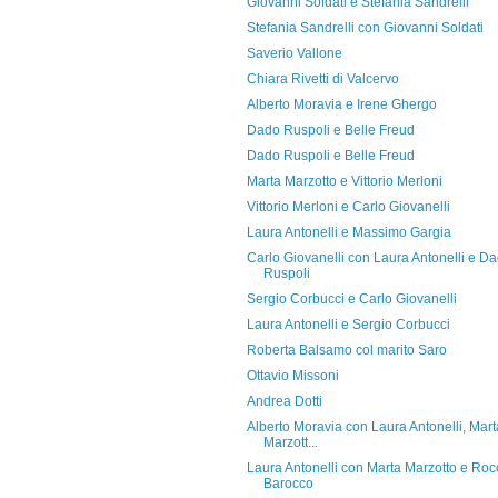
Giovanni Soldati e Stefania Sandrelli
Stefania Sandrelli con Giovanni Soldati
Saverio Vallone
Chiara Rivetti di Valcervo
Alberto Moravia e Irene Ghergo
Dado Ruspoli e Belle Freud
Dado Ruspoli e Belle Freud
Marta Marzotto e Vittorio Merloni
Vittorio Merloni e Carlo Giovanelli
Laura Antonelli e Massimo Gargia
Carlo Giovanelli con Laura Antonelli e D
Ruspoli
Sergio Corbucci e Carlo Giovanelli
Laura Antonelli e Sergio Corbucci
Roberta Balsamo col marito Saro
Ottavio Missoni
Andrea Dotti
Alberto Moravia con Laura Antonelli, Mart
Marzott...
Laura Antonelli con Marta Marzotto e Roc
Barocco