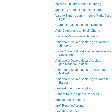
on.Nino Gullotta e amb.Lin Zhong
amb.Lin Zhong e la moglie Li Lang
Valerio Zanone con la moglie Maria Pia e 
figlie...
Giorgio La Malfa e moglie Daniela
Aldo D'Ambrosio amb. Lin Zhong
Sacrario Militare delle Bandiere
Amedeo di Savoia Aosta e gen.Raffaele
Simeone
Carlo Colonna di Paliano con Amedeo di
Savoia Aost...
Amedeo di Savoia duca d'Aosta e
gen.Rodolfo Baldesi
Amedeo di Savoia duca d' Aosta con il ge
Raffael...
Amedeo di Savoia Aosta e gen.Rodolfo
Baldesi
prof.Petrocelli con la figlia
Sandro Kero e signora Petrocelli
prof.Valeria De Loreto
prof. Rosario Assunto
prof.Mario Pomilio