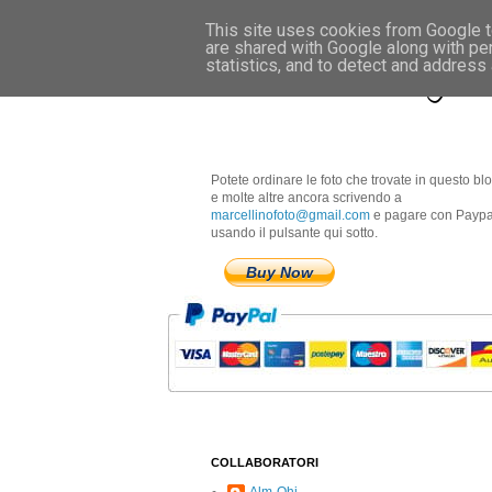
This site uses cookies from Google to
are shared with Google along with pe
Marcellino Radogna 
statistics, and to detect and address
Potete ordinare le foto che trovate in questo bl
e molte altre ancora scrivendo a
marcellinofoto@gmail.com
e pagare con Paypa
usando il pulsante qui sotto.
Buy Now
COLLABORATORI