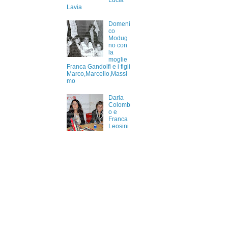
Lucia
Lavia
Domeni
co
Modug
no con
la
moglie
Franca Gandolfi e i figli
Marco,Marcello,Massi
mo
Daria
Colomb
o e
Franca
Leosini