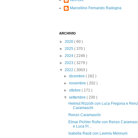
Alm-Ohi
Marcellino Fernando Radogna
ARCHIVIO
►
2026
( 60 )
►
2025
( 370 )
►
2024
( 2246 )
►
2023
( 3279 )
▼
2022
( 3003 )
►
dicembre
( 162 )
►
novembre
( 202 )
►
ottobre
( 171 )
▼
settembre
( 230 )
Helmut Rizzolli con Luca Fregona e Ren
Caramaschi
Renzo Caramaschi
Elmar Pichler Rolle con Renzo Caramasc
e Luca Fr...
Isabella Rauti con Lavinia Mennuni