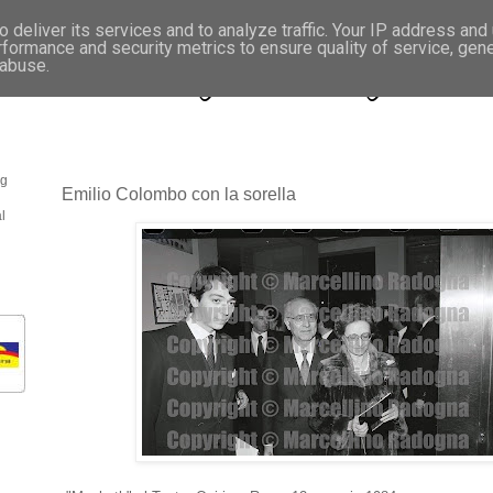
 deliver its services and to analyze traffic. Your IP address and
rformance and security metrics to ensure quality of service, gen
- Fotonotizie per la stampa
 abuse.
og
Emilio Colombo con la sorella
l