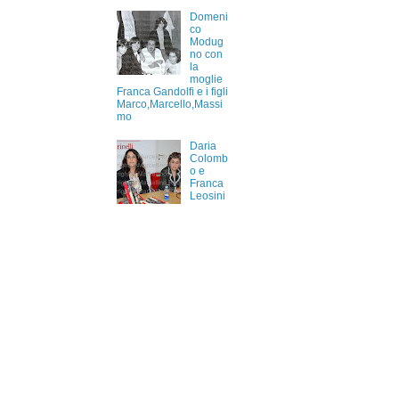
Domeni
co
Modug
no con
la
moglie
Franca Gandolfi e i figli
Marco,Marcello,Massi
mo
Daria
Colomb
o e
Franca
Leosini