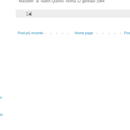
"Macbeth" al Teatro Quirino. Roma 12 gennaio 1984
Post più recente
Home page
Pos
zo
hi