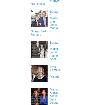
France
sca D'Aloja
Barbar
a
Mastroi
anni
con il
marito
Giorgio Bertocci
Fontana
Barbar
a
Piattelli
con il
marito
Ariel
Livia
Campill
i
Malagò
Marisa
Allasio
con la
figlia
Joland