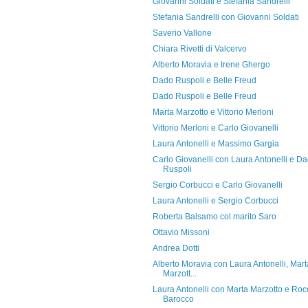
Giovanni Soldati e Stefania Sandrelli
Stefania Sandrelli con Giovanni Soldati
Saverio Vallone
Chiara Rivetti di Valcervo
Alberto Moravia e Irene Ghergo
Dado Ruspoli e Belle Freud
Dado Ruspoli e Belle Freud
Marta Marzotto e Vittorio Merloni
Vittorio Merloni e Carlo Giovanelli
Laura Antonelli e Massimo Gargia
Carlo Giovanelli con Laura Antonelli e D
Ruspoli
Sergio Corbucci e Carlo Giovanelli
Laura Antonelli e Sergio Corbucci
Roberta Balsamo col marito Saro
Ottavio Missoni
Andrea Dotti
Alberto Moravia con Laura Antonelli, Mart
Marzott...
Laura Antonelli con Marta Marzotto e Roc
Barocco