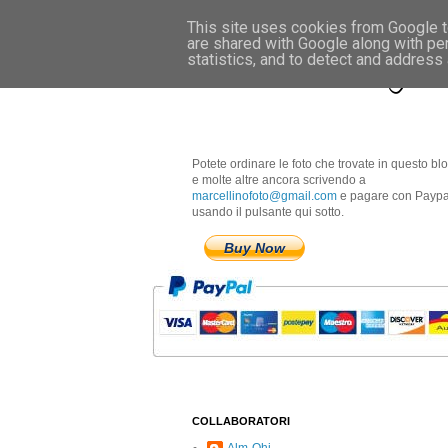
This site uses cookies from Google to
are shared with Google along with pe
Marcellino Radogna 
statistics, and to detect and address
Potete ordinare le foto che trovate in questo bl
e molte altre ancora scrivendo a
marcellinofoto@gmail.com
e pagare con Paypa
usando il pulsante qui sotto.
Buy Now
COLLABORATORI