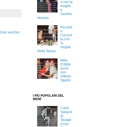
o con la
moglie
e
Sandra
Verusio
Riccard
o
t più vecchio
Cucciol
la con
la
moglie
Alida Sessa
Milly
D'Abbr
accio
con
Vittorio
Sgarbi
I PIÙ POPOLARI DEL
MESE
Carlo
Sanjust
di
Teulad
a con