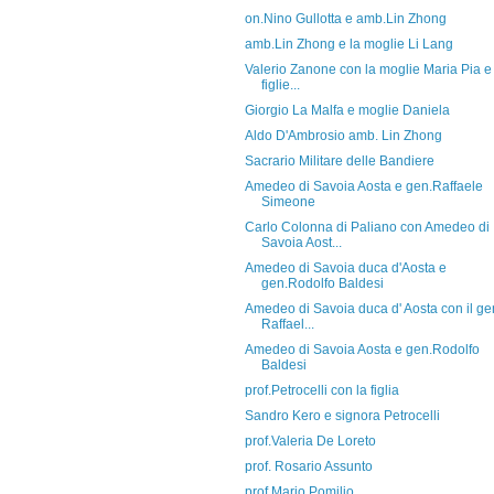
on.Nino Gullotta e amb.Lin Zhong
amb.Lin Zhong e la moglie Li Lang
Valerio Zanone con la moglie Maria Pia e 
figlie...
Giorgio La Malfa e moglie Daniela
Aldo D'Ambrosio amb. Lin Zhong
Sacrario Militare delle Bandiere
Amedeo di Savoia Aosta e gen.Raffaele
Simeone
Carlo Colonna di Paliano con Amedeo di
Savoia Aost...
Amedeo di Savoia duca d'Aosta e
gen.Rodolfo Baldesi
Amedeo di Savoia duca d' Aosta con il ge
Raffael...
Amedeo di Savoia Aosta e gen.Rodolfo
Baldesi
prof.Petrocelli con la figlia
Sandro Kero e signora Petrocelli
prof.Valeria De Loreto
prof. Rosario Assunto
prof.Mario Pomilio