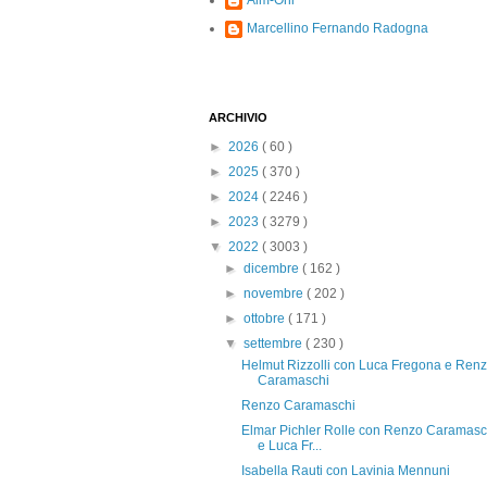
Alm-Ohi
Marcellino Fernando Radogna
ARCHIVIO
►
2026
( 60 )
►
2025
( 370 )
►
2024
( 2246 )
►
2023
( 3279 )
▼
2022
( 3003 )
►
dicembre
( 162 )
►
novembre
( 202 )
►
ottobre
( 171 )
▼
settembre
( 230 )
Helmut Rizzolli con Luca Fregona e Ren
Caramaschi
Renzo Caramaschi
Elmar Pichler Rolle con Renzo Caramasc
e Luca Fr...
Isabella Rauti con Lavinia Mennuni