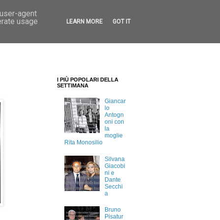
 user-agent
erate usage
LEARN MORE
GOT IT
I PIÙ POPOLARI DELLA
SETTIMANA
Giancar
lo
Antogn
oni con
la
moglie
Rita Monosilio
Silvana
Giacobi
ni e
Dante
Secchi
a
Bruno
Pisatur