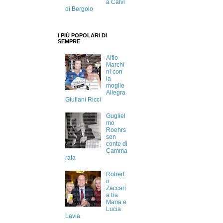
a Calvi
di Bergolo
I PIÙ POPOLARI DI
SEMPRE
Alfio
Marchi
ni con
la
moglie
Allegra
Giuliani Ricci
Gugliel
mo
Roehrs
sen
conte di
Camma
rata
Robert
o
Zaccari
a tra
Maria e
Lucia
Lavia