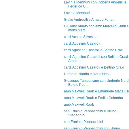
Lavinia Mennuni con Roberta Angelilli e
Federico G...
Lavinia Mennuni
Giulio Andreotti e Arnaldo Forlani
Giuliano Amato con amb.Marcello Guidi e
mons.Mart...
card.Achille Silvestrini
card. Agostino Casaroli
card.Agostino Casaroli e Bettino Craxi
card. Agostino Casaroli con Bettino Craxi,
Arnaldo...
card. Agostino Casaroli e Bettino Craxi
Umberto Nordio e Nerio Nesi
Giuseppe Tamburrano con Umberto Nordi
Egidio Ped...
amb.Maxwell Raab e Emanuele Macalus
amb.Maxwell Raab e Emilio Colombo
amb.Maxwell Raab
sen.Erminio Pennacchini e Bruno
Stegagnini
sen.Erminio Pennacchini
sen.Erminio Pennacchini con Bruno