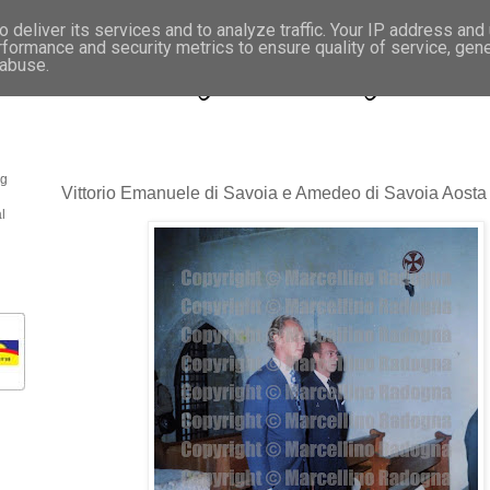
 deliver its services and to analyze traffic. Your IP address and
rformance and security metrics to ensure quality of service, gen
- Fotonotizie per la stampa
 abuse.
og
Vittorio Emanuele di Savoia e Amedeo di Savoia Aosta
l