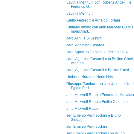
Lavinia Mennuni con Roberta Angelilli e
Federico G...
Lavinia Mennuni
Giulio Andreotti e Arnaldo Forlani
Giuliano Amato con amb.Marcello Guidi e
mons.Mart...
card.Achille Silvestrini
card. Agostino Casaroli
card.Agostino Casaroli e Bettino Craxi
card. Agostino Casaroli con Bettino Craxi,
Arnaldo...
card. Agostino Casaroli e Bettino Craxi
Umberto Nordio e Nerio Nesi
Giuseppe Tamburrano con Umberto Nordi
Egidio Ped...
amb.Maxwell Raab e Emanuele Macalus
amb.Maxwell Raab e Emilio Colombo
amb.Maxwell Raab
sen.Erminio Pennacchini e Bruno
Stegagnini
sen.Erminio Pennacchini
sen.Erminio Pennacchini con Bruno