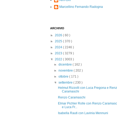
Alm-Ohi
Marcellino Fernando Radogna
ARCHIVIO
►
2026
( 60 )
►
2025
( 370 )
►
2024
( 2246 )
►
2023
( 3279 )
▼
2022
( 3003 )
►
dicembre
( 162 )
►
novembre
( 202 )
►
ottobre
( 171 )
▼
settembre
( 230 )
Helmut Rizzolli con Luca Fregona e Ren
Caramaschi
Renzo Caramaschi
Elmar Pichler Rolle con Renzo Caramasc
e Luca Fr...
Isabella Rauti con Lavinia Mennuni