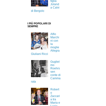
figlia
Joland
a Calvi
di Bergolo
I PIÙ POPOLARI DI
SEMPRE
Alfio
Marchi
ni con
la
moglie
Allegra
Giuliani Ricci
Gugliel
mo
Roehrs
sen
conte di
Camma
rata
Robert
o
Zaccari
a tra
Maria e