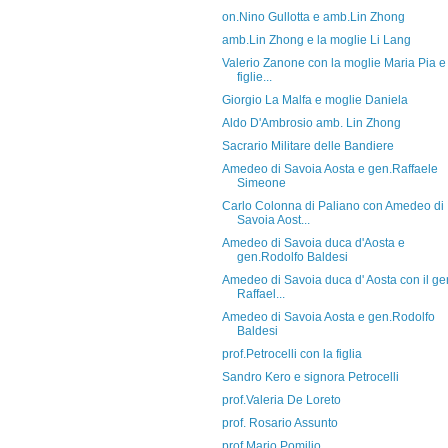
on.Nino Gullotta e amb.Lin Zhong
amb.Lin Zhong e la moglie Li Lang
Valerio Zanone con la moglie Maria Pia e 
figlie...
Giorgio La Malfa e moglie Daniela
Aldo D'Ambrosio amb. Lin Zhong
Sacrario Militare delle Bandiere
Amedeo di Savoia Aosta e gen.Raffaele
Simeone
Carlo Colonna di Paliano con Amedeo di
Savoia Aost...
Amedeo di Savoia duca d'Aosta e
gen.Rodolfo Baldesi
Amedeo di Savoia duca d' Aosta con il ge
Raffael...
Amedeo di Savoia Aosta e gen.Rodolfo
Baldesi
prof.Petrocelli con la figlia
Sandro Kero e signora Petrocelli
prof.Valeria De Loreto
prof. Rosario Assunto
prof.Mario Pomilio