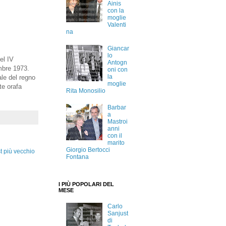
Ainis
con la
moglie
Valenti
na
Giancar
lo
el IV
Antogn
embre 1973.
oni con
la
ale del regno
moglie
te orafa
Rita Monosilio
Barbar
a
Mastroi
anni
con il
marito
Giorgio Bertocci
t più vecchio
Fontana
I PIÙ POPOLARI DEL
MESE
Carlo
Sanjust
di