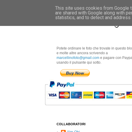
This site uses cookies from Google to
are shared with Google along with pe
Marcellino Radogna 
statistics, and to detect and address
Potete ordinare le foto che trovate in questo bl
e molte altre ancora scrivendo a
marcellinofoto@gmail.com
e pagare con Paypa
usando il pulsante qui sotto.
Buy Now
COLLABORATORI