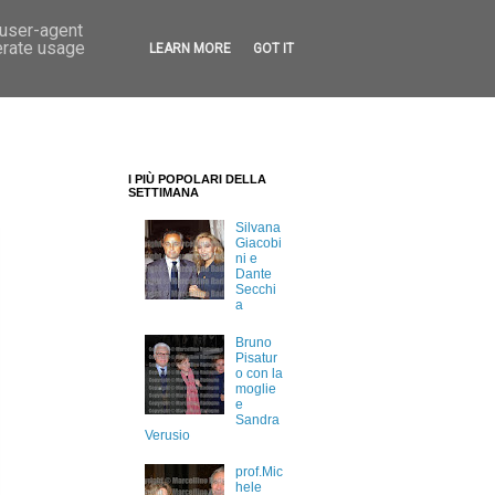
 user-agent
erate usage
LEARN MORE
GOT IT
I PIÙ POPOLARI DELLA
SETTIMANA
Silvana
Giacobi
ni e
Dante
Secchi
a
Bruno
Pisatur
o con la
moglie
e
Sandra
Verusio
prof.Mic
hele