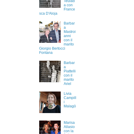
Teulad
a con
France
sca D'Aloja
Barbar
a
Mastroi
anni
con il
marito
Giorgio Bertocci
Fontana
Barbar
a
Piattelli
con il
marito
Ariel
Livia
Campill
i
Malagò
Marisa
Allasio
con la