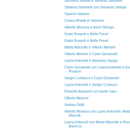
Giovanni Soldati e Stefania Sandrelli
Stefania Sandrelli con Giovanni Soldati
Saverio Vallone
Chiara Rivetti di Valcervo
Alberto Moravia e Irene Ghergo
Dado Ruspoli e Belle Freud
Dado Ruspoli e Belle Freud
Marta Marzotto e Vittorio Merloni
Vittorio Merloni e Carlo Giovanelli
Laura Antonelli e Massimo Gargia
Carlo Giovanelli con Laura Antonelli e D
Ruspoli
Sergio Corbucci e Carlo Giovanelli
Laura Antonelli e Sergio Corbucci
Roberta Balsamo col marito Saro
Ottavio Missoni
Andrea Dotti
Alberto Moravia con Laura Antonelli, Mart
Marzott...
Laura Antonelli con Marta Marzotto e Roc
Barocco