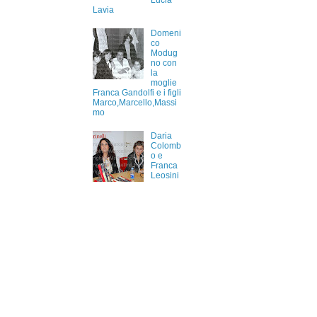
Lucia
Lavia
Domeni
co
Modug
no con
la
moglie
Franca Gandolfi e i figli
Marco,Marcello,Massi
mo
Daria
Colomb
o e
Franca
Leosini