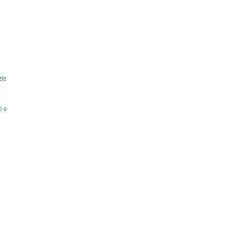
zio
o e