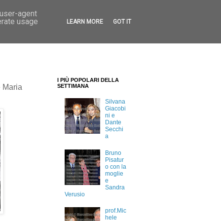
 user-agent
erate usage
LEARN MORE
GOT IT
I PIÙ POPOLARI DELLA
 Maria
SETTIMANA
Silvana
Giacobi
ni e
Dante
Secchi
a
Bruno
Pisatur
o con la
moglie
e
Sandra
Verusio
prof.Mic
hele