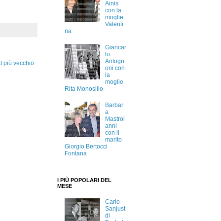
Ainis
con la
moglie
Valenti
na
Giancar
lo
Antogn
t più vecchio
oni con
la
moglie
Rita Monosilio
Barbar
a
Mastroi
anni
con il
marito
Giorgio Bertocci
Fontana
I PIÙ POPOLARI DEL
MESE
Carlo
Sanjust
di