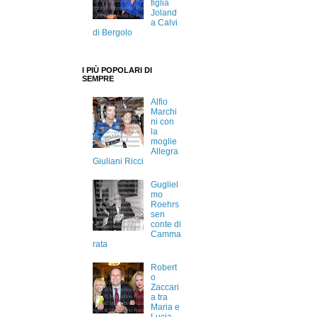
figlia
Joland
a Calvi
di Bergolo
I PIÙ POPOLARI DI
SEMPRE
Alfio
Marchi
ni con
la
moglie
Allegra
Giuliani Ricci
Gugliel
mo
Roehrs
sen
conte di
Camma
rata
Robert
o
Zaccari
a tra
Maria e