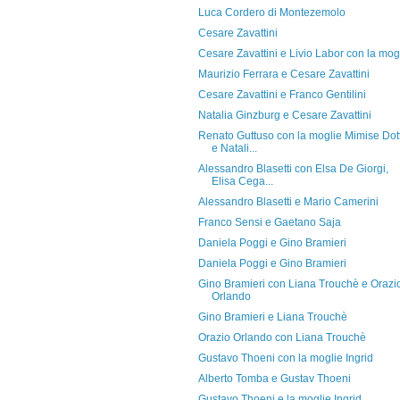
Luca Cordero di Montezemolo
Cesare Zavattini
Cesare Zavattini e Livio Labor con la mog
Maurizio Ferrara e Cesare Zavattini
Cesare Zavattini e Franco Gentilini
Natalia Ginzburg e Cesare Zavattini
Renato Guttuso con la moglie Mimise Dott
e Natali...
Alessandro Blasetti con Elsa De Giorgi,
Elisa Cega...
Alessandro Blasetti e Mario Camerini
Franco Sensi e Gaetano Saja
Daniela Poggi e Gino Bramieri
Daniela Poggi e Gino Bramieri
Gino Bramieri con Liana Trouchè e Orazi
Orlando
Gino Bramieri e Liana Trouchè
Orazio Orlando con Liana Trouchè
Gustavo Thoeni con la moglie Ingrid
Alberto Tomba e Gustav Thoeni
Gustavo Thoeni e la moglie Ingrid