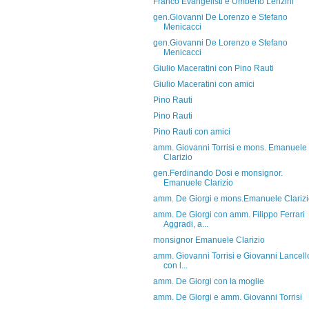
Franco Evangelisti e Umberto Lenzini
gen.Giovanni De Lorenzo e Stefano
Menicacci
gen.Giovanni De Lorenzo e Stefano
Menicacci
Giulio Maceratini con Pino Rauti
Giulio Maceratini con amici
Pino Rauti
Pino Rauti
Pino Rauti con amici
amm. Giovanni Torrisi e mons. Emanuele
Clarizio
gen.Ferdinando Dosi e monsignor.
Emanuele Clarizio
amm. De Giorgi e mons.Emanuele Clariz
amm. De Giorgi con amm. Filippo Ferrari
Aggradi, a...
monsignor Emanuele Clarizio
amm. Giovanni Torrisi e Giovanni Lancello
con l...
amm. De Giorgi con la moglie
amm. De Giorgi e amm. Giovanni Torrisi