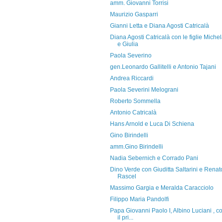
amm. Giovanni Torrisi
Maurizio Gasparri
Gianni Letta e Diana Agosti Catricalà
Diana Agosti Catricalà con le figlie Miche
e Giulia
Paola Severino
gen.Leonardo Gallitelli e Antonio Tajani
Andrea Riccardi
Paola Severini Melograni
Roberto Sommella
Antonio Catricalà
Hans Arnold e Luca Di Schiena
Gino Birindelli
amm.Gino Birindelli
Nadia Sebernich e Corrado Pani
Dino Verde con Giuditta Saltarini e Renat
Rascel
Massimo Gargia e Meralda Caracciolo
Filippo Maria Pandolfi
Papa Giovanni Paolo I, Albino Luciani , c
il pri...