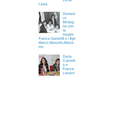
Lucia
Lavia
Domeni
co
Modug
no con
la
moglie
Franca Gandolfi e i figli
Marco,Marcello,Massi
mo
Daria
Colomb
o e
Franca
Leosini