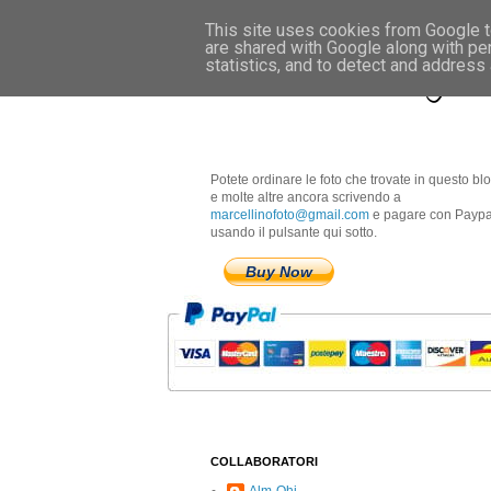
This site uses cookies from Google to
are shared with Google along with pe
Marcellino Radogna 
statistics, and to detect and address
Potete ordinare le foto che trovate in questo bl
e molte altre ancora scrivendo a
marcellinofoto@gmail.com
e pagare con Paypa
usando il pulsante qui sotto.
Buy Now
COLLABORATORI