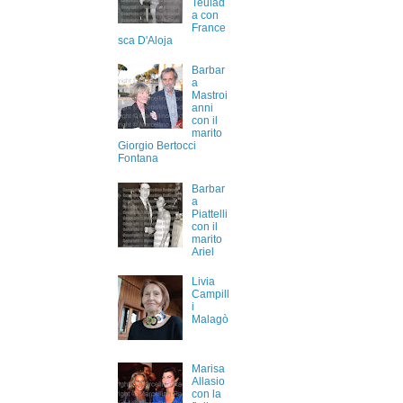
Teulad
a con
France
sca D'Aloja
Barbar
a
Mastroi
anni
con il
marito
Giorgio Bertocci
Fontana
Barbar
a
Piattelli
con il
marito
Ariel
Livia
Campill
i
Malagò
Marisa
Allasio
con la