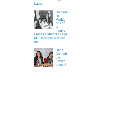
Lucia
Lavia
Domeni
co
Modug
no con
la
moglie
Franca Gandolfi e i figli
Marco,Marcello,Massi
mo
Daria
Colomb
o e
Franca
Leosini