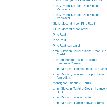
Franco Evangelisti e Umberto Lenzini
gen.Giovanni De Lorenzo e Stefano
Menicacci
gen.Giovanni De Lorenzo e Stefano
Menicacci
Giulio Maceratini con Pino Rauti
Giulio Maceratini con amici
Pino Rauti
Pino Rauti
Pino Rauti con amici
amm. Giovanni Torrisi e mons. Emanuele
Clarizio
gen.Ferdinando Dosi e monsignor.
Emanuele Clarizio
amm. De Giorgi e mons.Emanuele Clariz
amm. De Giorgi con amm. Filippo Ferrari
Aggradi, a...
monsignor Emanuele Clarizio
amm. Giovanni Torrisi e Giovanni Lancello
con l...
amm. De Giorgi con la moglie
amm. De Giorgi e amm. Giovanni Torrisi