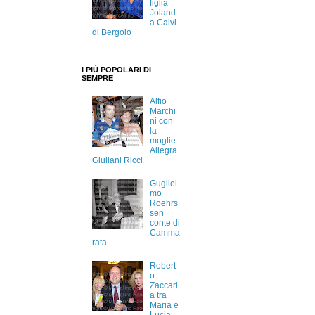
figlia
Joland
a Calvi
di Bergolo
I PIÙ POPOLARI DI
SEMPRE
Alfio
Marchi
ni con
la
moglie
Allegra
Giuliani Ricci
Gugliel
mo
Roehrs
sen
conte di
Camma
rata
Robert
o
Zaccari
a tra
Maria e