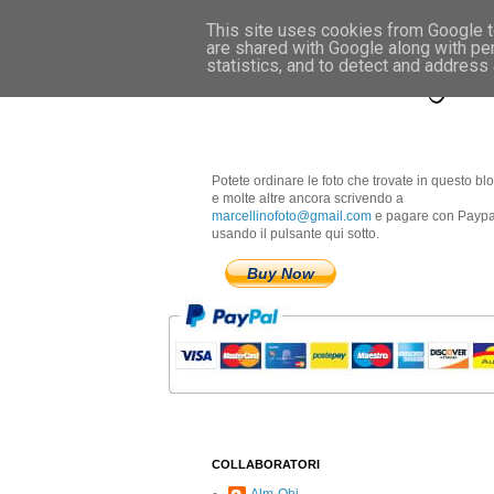
This site uses cookies from Google to
are shared with Google along with pe
Marcellino Radogna 
statistics, and to detect and address
Potete ordinare le foto che trovate in questo bl
e molte altre ancora scrivendo a
marcellinofoto@gmail.com
e pagare con Paypa
usando il pulsante qui sotto.
Buy Now
COLLABORATORI