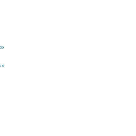
zio
o e