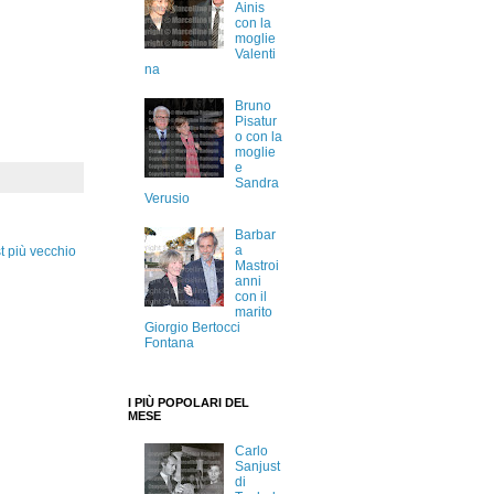
Ainis
con la
moglie
Valenti
na
Bruno
Pisatur
o con la
moglie
e
Sandra
Verusio
Barbar
a
t più vecchio
Mastroi
anni
con il
marito
Giorgio Bertocci
Fontana
I PIÙ POPOLARI DEL
MESE
Carlo
Sanjust
di