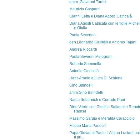
amm. Giovanni Torrisi
Maurizio Gasparri
Gianni Letta e Diana Agosti Catricalà
Diana Agosti Catricalà con le figlie Miche
e Giulia
Paola Severino
gen.Leonardo Gallitelli e Antonio Tajani
Andrea Riccardi
Paola Severini Melograni
Roberto Sommella
Antonio Catricalà
Hans Arnold e Luca Di Schiena
Gino Birindelli
amm.Gino Birindelli
Nadia Sebernich e Corrado Pani
Dino Verde con Giuditta Saltarini e Renat
Rascel
Massimo Gargia e Meralda Caracciolo
Filippo Maria Pandolfi
Papa Giovanni Paolo I, Albino Luciani , c
il pri...