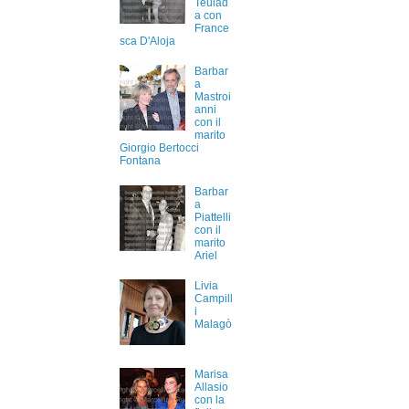
Teulad
a con
France
sca D'Aloja
Barbar
a
Mastroi
anni
con il
marito
Giorgio Bertocci
Fontana
Barbar
a
Piattelli
con il
marito
Ariel
Livia
Campill
i
Malagò
Marisa
Allasio
con la