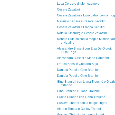
Luca Cordero di Montezemolo
Cesare Zavattini
Cesare Zavattini e Livio Labor con la mog
Maurizio Ferrara e Cesare Zavattini
Cesare Zavattini e Franco Gentilini
Natalia Ginzburg e Cesare Zavattini
Renato Guttuso con la moglie Mimise Dott
e Natali...
Alessandro Blasetti con Elsa De Giorgi,
Elisa Cega...
Alessandro Blasetti e Mario Camerini
Franco Sensi e Gaetano Saja
Daniela Poggi e Gino Bramieri
Daniela Poggi e Gino Bramieri
Gino Bramieri con Liana Trouchè e Orazi
Orlando
Gino Bramieri e Liana Trouchè
Orazio Orlando con Liana Trouchè
Gustavo Thoeni con la moglie Ingrid
Alberto Tomba e Gustav Thoeni
Gustavo Thoeni e la moglie Ingrid