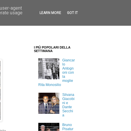
 user-agent
erate usage
LEARN MORE
GOT IT
I PIÙ POPOLARI DELLA
SETTIMANA
Giancar
lo
Antogn
oni con
la
moglie
Rita Monosilio
Silvana
Giacobi
ni e
Dante
Secchi
a
Bruno
Pisatur
ista