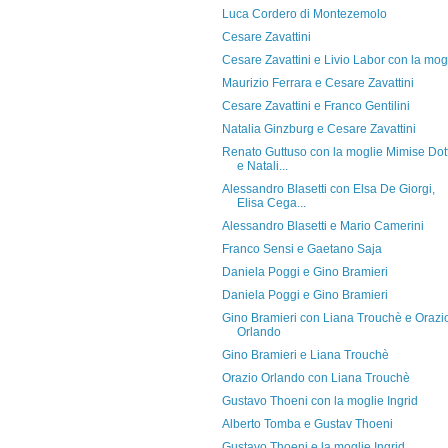
Luca Cordero di Montezemolo
Cesare Zavattini
Cesare Zavattini e Livio Labor con la mog
Maurizio Ferrara e Cesare Zavattini
Cesare Zavattini e Franco Gentilini
Natalia Ginzburg e Cesare Zavattini
Renato Guttuso con la moglie Mimise Dott
e Natali...
Alessandro Blasetti con Elsa De Giorgi,
Elisa Cega...
Alessandro Blasetti e Mario Camerini
Franco Sensi e Gaetano Saja
Daniela Poggi e Gino Bramieri
Daniela Poggi e Gino Bramieri
Gino Bramieri con Liana Trouchè e Orazi
Orlando
Gino Bramieri e Liana Trouchè
Orazio Orlando con Liana Trouchè
Gustavo Thoeni con la moglie Ingrid
Alberto Tomba e Gustav Thoeni
Gustavo Thoeni e la moglie Ingrid