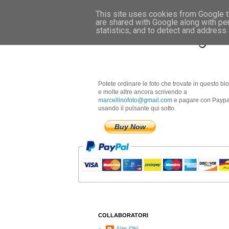
This site uses cookies from Google to
are shared with Google along with pe
Marcellino Radogna 
statistics, and to detect and address
Potete ordinare le foto che trovate in questo bl
e molte altre ancora scrivendo a
marcellinofoto@gmail.com
e pagare con Paypa
usando il pulsante qui sotto.
Buy Now
COLLABORATORI