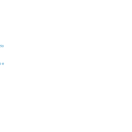
zio
o e