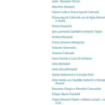
amm. Giovanni Torrisi
Maurizio Gasparri
Gianni Letta e Diana Agosti Catricalà
Diana Agosti Catricalà con le figlie Miche
e Giulia
Paola Severino
gen.Leonardo Gallitelli e Antonio Tajani
Andrea Riccardi
Paola Severini Melograni
Roberto Sommella
Antonio Catricalà
Hans Arnold e Luca Di Schiena
Gino Birindelli
amm.Gino Birindelli
Nadia Sebernich e Corrado Pani
Dino Verde con Giuditta Saltarini e Renat
Rascel
Massimo Gargia e Meralda Caracciolo
Filippo Maria Pandolfi
Papa Giovanni Paolo I, Albino Luciani , c
il pri...