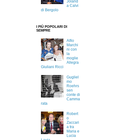
Joland
a Calvi
di Bergolo
I PIÙ POPOLARI DI
SEMPRE
Alfio
Marchi
ni con
la
moglie
Allegra
Giuliani Ricci
Gugliel
mo
Roehrs
sen
conte di
Camma
rata
Robert
o
Zaccari
a tra
Maria e
Lucia