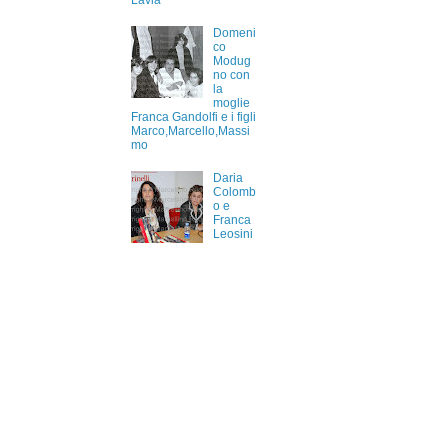
Lavia
Domeni
co
Modug
no con
la
moglie
Franca Gandolfi e i figli
Marco,Marcello,Massi
mo
Daria
Colomb
o e
Franca
Leosini