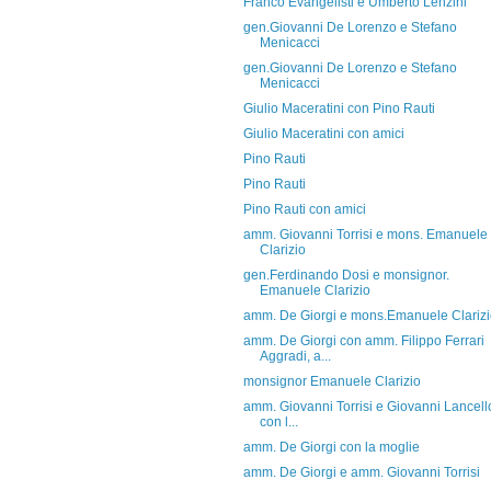
Franco Evangelisti e Umberto Lenzini
gen.Giovanni De Lorenzo e Stefano
Menicacci
gen.Giovanni De Lorenzo e Stefano
Menicacci
Giulio Maceratini con Pino Rauti
Giulio Maceratini con amici
Pino Rauti
Pino Rauti
Pino Rauti con amici
amm. Giovanni Torrisi e mons. Emanuele
Clarizio
gen.Ferdinando Dosi e monsignor.
Emanuele Clarizio
amm. De Giorgi e mons.Emanuele Clariz
amm. De Giorgi con amm. Filippo Ferrari
Aggradi, a...
monsignor Emanuele Clarizio
amm. Giovanni Torrisi e Giovanni Lancello
con l...
amm. De Giorgi con la moglie
amm. De Giorgi e amm. Giovanni Torrisi