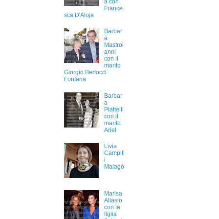
a con
France
sca D'Aloja
Barbar
a
Mastroi
anni
con il
marito
Giorgio Bertocci
Fontana
Barbar
a
Piattelli
con il
marito
Ariel
Livia
Campill
i
Malagò
Marisa
Allasio
con la
figlia