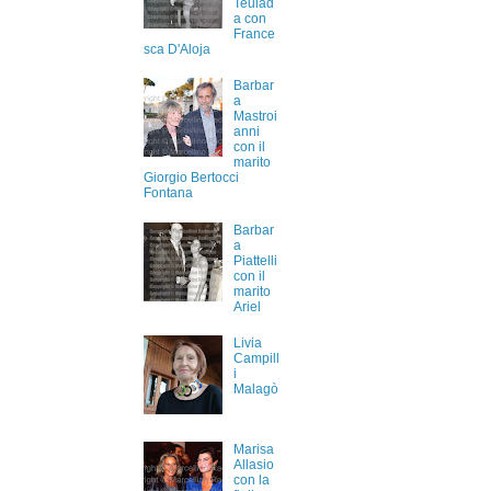
Teulad
a con
France
sca D'Aloja
Barbar
a
Mastroi
anni
con il
marito
Giorgio Bertocci
Fontana
Barbar
a
Piattelli
con il
marito
Ariel
Livia
Campill
i
Malagò
Marisa
Allasio
con la