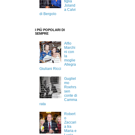
figlia
Joland
a Calvi
di Bergolo
I PIÙ POPOLARI DI
SEMPRE
Alfio
Marchi
ni con
la
moglie
Allegra
Giuliani Ricci
Gugliel
mo
Roehrs
sen
conte di
Camma
rata
Robert
o
Zaccari
a tra
Maria e