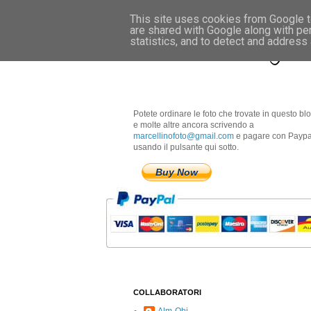
This site uses cookies from Google to
are shared with Google along with pe
Marcellino Radogna 
statistics, and to detect and address
Potete ordinare le foto che trovate in questo bl
e molte altre ancora scrivendo a
marcellinofoto@gmail.com
e pagare con Paypa
usando il pulsante qui sotto.
Buy Now
COLLABORATORI