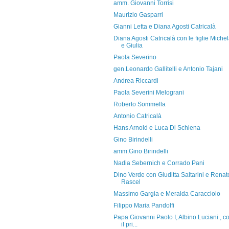
amm. Giovanni Torrisi
Maurizio Gasparri
Gianni Letta e Diana Agosti Catricalà
Diana Agosti Catricalà con le figlie Miche
e Giulia
Paola Severino
gen.Leonardo Gallitelli e Antonio Tajani
Andrea Riccardi
Paola Severini Melograni
Roberto Sommella
Antonio Catricalà
Hans Arnold e Luca Di Schiena
Gino Birindelli
amm.Gino Birindelli
Nadia Sebernich e Corrado Pani
Dino Verde con Giuditta Saltarini e Renat
Rascel
Massimo Gargia e Meralda Caracciolo
Filippo Maria Pandolfi
Papa Giovanni Paolo I, Albino Luciani , c
il pri...