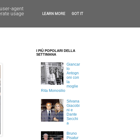
 user-agent
erate usage
LEARN MORE
GOT IT
I PIÙ POPOLARI DELLA
SETTIMANA
Giancar
lo
Antogn
oni con
la
moglie
Rita Monosilio
Silvana
Giacobi
ni e
Dante
Secchi
a
Bruno
Pisatur