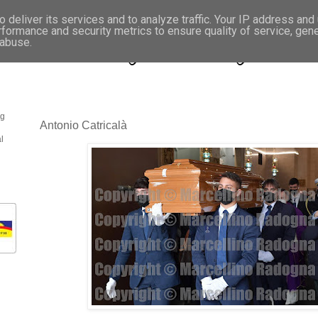
 deliver its services and to analyze traffic. Your IP address and
rformance and security metrics to ensure quality of service, gen
- Fotonotizie per la stampa
 abuse.
og
Antonio Catricalà
l