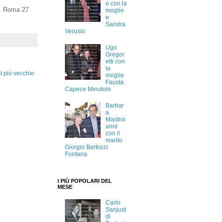
o con la
o. Roma 27
moglie
e
Sandra
Verusio
Ugo
Gregor
etti con
la
t più vecchio
moglie
Fausta
Capece Minutolo
Barbar
a
Mastroi
anni
con il
marito
Giorgio Bertocci
Fontana
I PIÙ POPOLARI DEL
MESE
Carlo
Sanjust
di