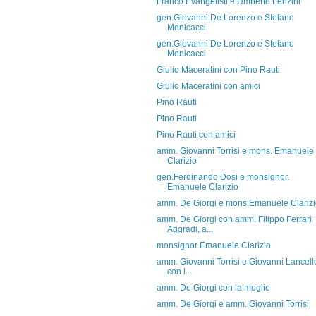
Franco Evangelisti e Umberto Lenzini
gen.Giovanni De Lorenzo e Stefano
Menicacci
gen.Giovanni De Lorenzo e Stefano
Menicacci
Giulio Maceratini con Pino Rauti
Giulio Maceratini con amici
Pino Rauti
Pino Rauti
Pino Rauti con amici
amm. Giovanni Torrisi e mons. Emanuele
Clarizio
gen.Ferdinando Dosi e monsignor.
Emanuele Clarizio
amm. De Giorgi e mons.Emanuele Clariz
amm. De Giorgi con amm. Filippo Ferrari
Aggradi, a...
monsignor Emanuele Clarizio
amm. Giovanni Torrisi e Giovanni Lancello
con l...
amm. De Giorgi con la moglie
amm. De Giorgi e amm. Giovanni Torrisi