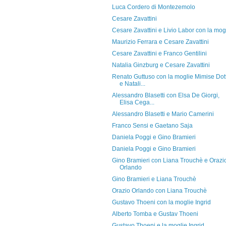
Luca Cordero di Montezemolo
Cesare Zavattini
Cesare Zavattini e Livio Labor con la mog
Maurizio Ferrara e Cesare Zavattini
Cesare Zavattini e Franco Gentilini
Natalia Ginzburg e Cesare Zavattini
Renato Guttuso con la moglie Mimise Dott
e Natali...
Alessandro Blasetti con Elsa De Giorgi,
Elisa Cega...
Alessandro Blasetti e Mario Camerini
Franco Sensi e Gaetano Saja
Daniela Poggi e Gino Bramieri
Daniela Poggi e Gino Bramieri
Gino Bramieri con Liana Trouchè e Orazi
Orlando
Gino Bramieri e Liana Trouchè
Orazio Orlando con Liana Trouchè
Gustavo Thoeni con la moglie Ingrid
Alberto Tomba e Gustav Thoeni
Gustavo Thoeni e la moglie Ingrid