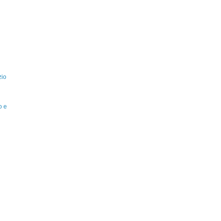
zio
o e