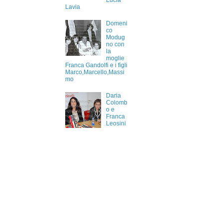
Lucia
Lavia
Domeni
co
Modug
no con
la
moglie
Franca Gandolfi e i figli
Marco,Marcello,Massi
mo
Daria
Colomb
o e
Franca
Leosini